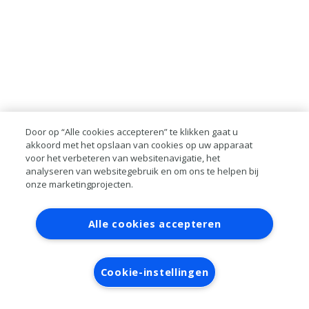
Door op “Alle cookies accepteren” te klikken gaat u
akkoord met het opslaan van cookies op uw apparaat
voor het verbeteren van websitenavigatie, het
analyseren van websitegebruik en om ons te helpen bij
onze marketingprojecten.
Contact
Account aanvragen
Inloggen
Alle cookies accepteren
RAI bestanden
Privacy
Algemene
voorwaarden
Verwerkersovereenkomst
Cookie-instellingen