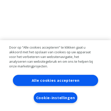
Door op “Alle cookies accepteren” te klikken gaat u
akkoord met het opslaan van cookies op uw apparaat
voor het verbeteren van websitenavigatie, het
analyseren van websitegebruik en om ons te helpen bij
onze marketingprojecten.
Contact
Account aanvragen
Inloggen
Alle cookies accepteren
RAI bestanden
Privacy
Algemene
voorwaarden
Verwerkersovereenkomst
Cookie-instellingen