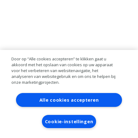
Door op “Alle cookies accepteren” te klikken gaat u
akkoord met het opslaan van cookies op uw apparaat
voor het verbeteren van websitenavigatie, het
analyseren van websitegebruik en om ons te helpen bij
onze marketingprojecten.
Contact
Account aanvragen
Inloggen
Alle cookies accepteren
RAI bestanden
Privacy
Algemene
voorwaarden
Verwerkersovereenkomst
Cookie-instellingen