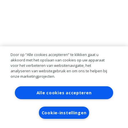
Door op “Alle cookies accepteren” te klikken gaat u
akkoord met het opslaan van cookies op uw apparaat
voor het verbeteren van websitenavigatie, het
analyseren van websitegebruik en om ons te helpen bij
onze marketingprojecten.
Contact
Account aanvragen
Inloggen
Alle cookies accepteren
RAI bestanden
Privacy
Algemene
voorwaarden
Verwerkersovereenkomst
Cookie-instellingen