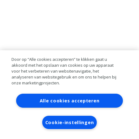
Door op “Alle cookies accepteren” te klikken gaat u
akkoord met het opslaan van cookies op uw apparaat
voor het verbeteren van websitenavigatie, het
analyseren van websitegebruik en om ons te helpen bij
onze marketingprojecten.
Contact
Account aanvragen
Inloggen
Alle cookies accepteren
RAI bestanden
Privacy
Algemene
voorwaarden
Verwerkersovereenkomst
Cookie-instellingen