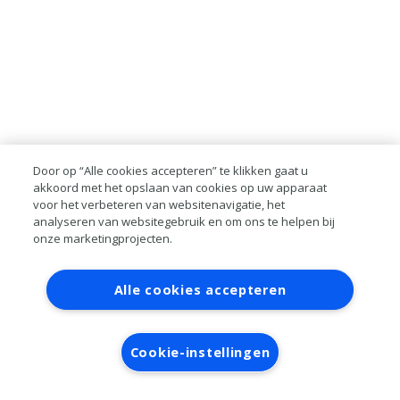
Door op “Alle cookies accepteren” te klikken gaat u
akkoord met het opslaan van cookies op uw apparaat
voor het verbeteren van websitenavigatie, het
analyseren van websitegebruik en om ons te helpen bij
onze marketingprojecten.
Contact
Account aanvragen
Inloggen
Alle cookies accepteren
RAI bestanden
Privacy
Algemene
voorwaarden
Verwerkersovereenkomst
Cookie-instellingen