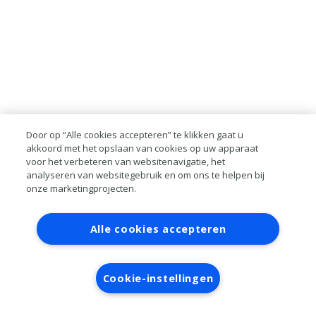
Door op “Alle cookies accepteren” te klikken gaat u
akkoord met het opslaan van cookies op uw apparaat
voor het verbeteren van websitenavigatie, het
analyseren van websitegebruik en om ons te helpen bij
onze marketingprojecten.
Contact
Account aanvragen
Inloggen
Alle cookies accepteren
RAI bestanden
Privacy
Algemene
voorwaarden
Verwerkersovereenkomst
Cookie-instellingen