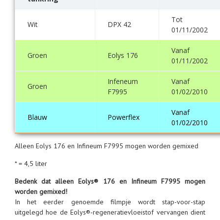
Tot
Wit
DPX 42
01/11/2002
Vanaf
Groen
Eolys 176
01/11/2002
Infeneum
Vanaf
Groen
F7995
01/02/2010
Vanaf
Blauw
Powerflex
01/02/2010
Alleen Eolys 176 en Infineum F7995 mogen worden gemixed
* = 4,5 liter
Bedenk dat alleen Eolys® 176 en Infineum F7995 mogen
worden gemixed!
In het eerder genoemde filmpje wordt stap-voor-stap
uitgelegd hoe de Eolys®-regeneratievloeistof vervangen dient