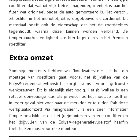
roetfilter dat wat uiterlijk betreft nagenoeg identiek is aan het
filter wat origineel onder de auto gemonteerd is. Het verschil
zit echter in het monoliet, dit is opgebouwd uit cordieriet. Dit
materiaal heeft ook de eigenschap dat het de roetdeeltjes
tegenhoudt, waarna deze kunnen worden verbrand. De
temperatuurbestendigheid is echter lager dan van het Premium
roetfilter.
Extra omzet
Sommige monteurs hebben wat ‘koudwatervrees’ als het om
montage van roetfilters gaat. Vooral het (bij)vullen van de
Eolys®-regeneratievloeistof zorgt soms voor gefronste
wenkbrauwen. Dit is eigenlijk niet nodig. Het (bij)vullen is een
relatief eenvoudige klus, als je weet hoe het moet. Je hoeft er
in ieder geval niet voor naar de merkdealer te rijden. Pak deze
werkplaatsomzet! Via mijngrossier.nl is een zeer informatief
filmpje beschikbaar dat het (de)monteren van een roetfilter en
het (bij)vullen van de Eolys®-regeneratievloeistof haarfijn
toelicht. Een must voor elke monteur: