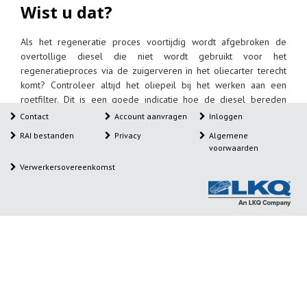
Wist u dat?
Als het regeneratie proces voortijdig wordt afgebroken de
overtollige diesel die niet wordt gebruikt voor het
regeneratieproces via de zuigerveren in het oliecarter terecht
komt? Controleer altijd het oliepeil bij het werken aan een
roetfilter. Dit is een goede indicatie hoe de diesel bereden
wordt en of deze als gevolg daarvan problemen heeft met het
Contact
Account aanvragen
Inloggen
roetfilter.
RAI bestanden
Privacy
Algemene
voorwaarden
Verwerkersovereenkomst