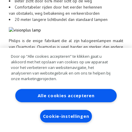
Beter zicht door 60% meer licht op de weg
Comfortabeler rijden door het eerder herkennen
van obstakels, weg bebakening en verkeersborden
20 meter langere lichtbundel dan standaard lampen
Philips is de enige fabrikant die al zijn halogeenlampen maakt
van Quartsglas. Quartsglas is veel harder en sterker dan andere
glassoorten. Daardoor kunnen Philips lampen een hogere
Door op “Alle cookies accepteren” te klikken gaat u
gasdruk hebben, wat zorgt voor een betere levenduur.
akkoord met het opslaan van cookies op uw apparaat
Quartsglas is het best bestand tegen thermische en
voor het verbeteren van websitenavigatie, het
mechanische schokken. Door het natuurlijke UV filter vertraagt
analyseren van websitegebruik en om ons te helpen bij
het de veroudering van uw koplampen.
onze marketingprojecten.
Contact
Account aanvragen
Inloggen
Alle cookies accepteren
RAI bestanden
Privacy
Algemene
voorwaarden
Verwerkersovereenkomst
Cookie-instellingen