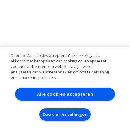
Door op “Alle cookies accepteren” te klikken gaat u
akkoord met het opslaan van cookies op uw apparaat
voor het verbeteren van websitenavigatie, het
analyseren van websitegebruik en om ons te helpen bij
onze marketingprojecten.
Contact
Account aanvragen
Inloggen
Alle cookies accepteren
RAI bestanden
Privacy
Algemene voorwaarden
Verwerkersovereenkomst
Cookie-instellingen