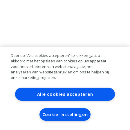
Door op “Alle cookies accepteren” te klikken gaat u
akkoord met het opslaan van cookies op uw apparaat
voor het verbeteren van websitenavigatie, het
analyseren van websitegebruik en om ons te helpen bij
onze marketingprojecten.
Contact
Account aanvragen
Inloggen
Alle cookies accepteren
RAI bestanden
Privacy
Algemene
voorwaarden
Verwerkersovereenkomst
Cookie-instellingen