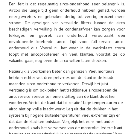
Een feit is dat regelmatig airco-onderhoud zeer belangrijk is.
Airco’s die lange tijd geen onderhoud hebben gehad, worden
energievreters en gebruiken dertig tot veertig procent meer
stroom. De gevolgen van vervuilde filters kunnen de airco
beschadigen, vervuiling in de condensafvoer kan zorgen voor
lekkages en gebrek aan onderhoud veroorzaakt een
onvoldoende koelende airco. Tijd voor full-service airco-
onderhoud dus. Vooral nu het weer in de werkplaats storm
loopt met aircoproblemen en veel klanten, voordat ze op
vakantie gaan, nog even de airco willen laten checken.
Natuurlijk is voorkomen beter dan genezen. Veel monteurs
hebben echter wat drempelvrees om de klant in de koude
maanden airco-onderhoud te verkopen. Terwijl het juist
verstandig is om ook buiten het traditionele aircoseizoen de
aircoservice serieus te nemen. Uitleg aan de klant doet hier
wonderen. Vertel de klant dat bij relatief lage temperaturen de
airco niet op volle kracht werkt. Leg uit dat de drukken in het
systeem bij hogere buitentemperaturen veel extremer zijn en
dat dan de klachten ontstaan. Vergelijk het eens met ander
onderhoud, zoals het verversen van de motorolie. Iedere klant
begrijpt dat dit noodzakelijk is en motorschade voorkomt. Voor