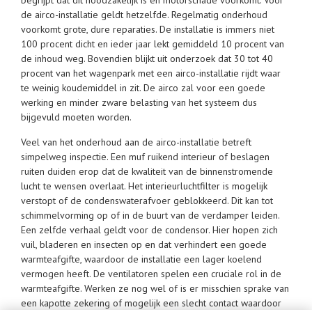
de airco-installatie geldt hetzelfde. Regelmatig onderhoud
voorkomt grote, dure reparaties. De installatie is immers niet
100 procent dicht en ieder jaar lekt gemiddeld 10 procent van
de inhoud weg. Bovendien blijkt uit onderzoek dat 30 tot 40
procent van het wagenpark met een airco-installatie rijdt waar
te weinig koudemiddel in zit. De airco zal voor een goede
werking en minder zware belasting van het systeem dus
bijgevuld moeten worden.
Veel van het onderhoud aan de airco-installatie betreft
simpelweg inspectie. Een muf ruikend interieur of beslagen
ruiten duiden erop dat de kwaliteit van de binnenstromende
lucht te wensen overlaat. Het interieurluchtfilter is mogelijk
verstopt of de condenswaterafvoer geblokkeerd. Dit kan tot
schimmelvorming op of in de buurt van de verdamper leiden.
Een zelfde verhaal geldt voor de condensor. Hier hopen zich
vuil, bladeren en insecten op en dat verhindert een goede
warmteafgifte, waardoor de installatie een lager koelend
vermogen heeft. De ventilatoren spelen een cruciale rol in de
warmteafgifte. Werken ze nog wel of is er misschien sprake van
een kapotte zekering of mogelijk een slecht contact waardoor