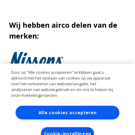
Wij hebben airco delen van de
merken:
Door op “Alle cookies accepteren” te klikken gaat u
akkoord met het opslaan van cookies op uw apparaat
voor het verbeteren van websitenavigatie, het
analyseren van websitegebruik en om ons te helpen bij
onze marketingprojecten.
Contact
Account aanvragen
Inloggen
Alle cookies accepteren
RAI bestanden
Privacy
Algemene voorwaarden
Verwerkersovereenkomst
Cookie-instellingen