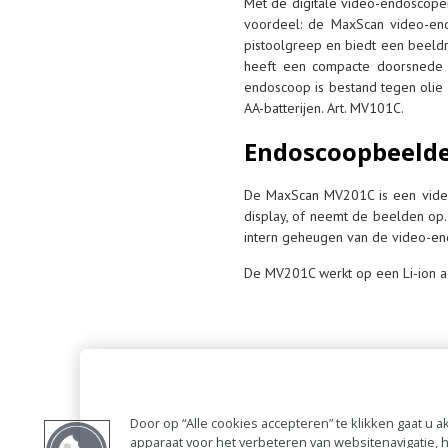
Met de digitale video-endoscope
voordeel: de MaxScan video-end
pistoolgreep en biedt een beeld
heeft een compacte doorsnede v
endoscoop is bestand tegen olie 
AA-batterijen. Art. MV101C.
Endoscoopbeelde
De MaxScan MV201C is een video
display, of neemt de beelden o
intern geheugen van de video-en
De MV201C werkt op een Li-ion ac
Door op “Alle cookies accepteren” te klikken gaat u
apparaat voor het verbeteren van websitenavigatie,