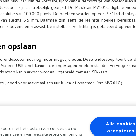
n van MaxScan kan de kostbare, tijdrovende demontage van onderdelen a
oscopen zijn aantrekkelijk geprijsd. De MaxScan MV101C digitale vide
resolutie van 100.000 pixels. De beelden worden op een 2,4” lcd-display
an slechts 5,5 mm. Daarmee zijn zelfs de kleinste hoekjes bereikbaa
en is bovendien krasvast. De instelbare verlichting is gebaseerd op vier 
n opslaan
-endoscoop met nog meer mogelijkheden. Deze endoscoop toont de di
p. Via een USBkabel kunnen de opgeslagen beeldbestanden vervolgens na
doscoop kan hiervoor worden uitgebreid met een SD-kaart.
cu, goed voor maximaal zes uur kijken of opnemen. (Art. MV201C.)
Alle cookies
 akkoord met het opslaan van cookies op uw
accepteren
 het analyseren van websitegebruik en om ons