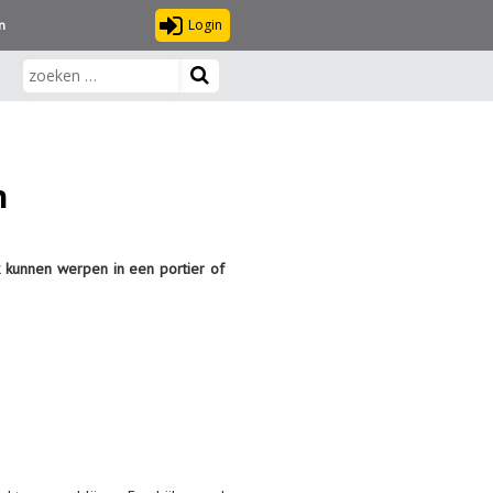
Login
n
n
 kunnen werpen in een portier of