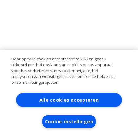
Door op “Alle cookies accepteren” te klikken gaat u
akkoord met het opslaan van cookies op uw apparaat
voor het verbeteren van websitenavigatie, het
analyseren van websitegebruik en om ons te helpen bij
onze marketingprojecten.
Contact
Account aanvragen
Inloggen
Alle cookies accepteren
RAI bestanden
Privacy
Algemene
voorwaarden
Verwerkersovereenkomst
Cookie-instellingen