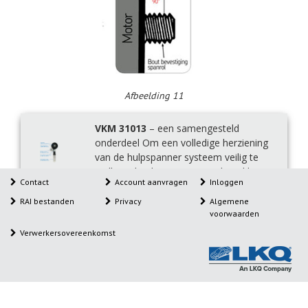
Afbeelding 11
VKM 31013
– een samengesteld
onderdeel Om een volledige herziening
van de hulpspanner systeem veilig te
stellen – bied SKF een compleet, klaar
Contact
Account aanvragen
Inloggen
gemonteerd onderdeel.
RAI bestanden
Privacy
Algemene
voorwaarden
Verwerkersovereenkomst