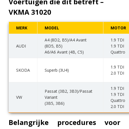
Voertuigen die dit betreft –
VKMA 31020
MERK
MODEL
MOTOR
A4 (8D2, B5)/A4 Avant
1.9 TDI
AUDI
(8D5, B5)
1.9 TDI
A6/A6 Avant (4B, C5)
Quattro
1.9 TDI
SKODA
Superb (3U4)
2.0 TDI
1.9 TDI
Passat (3B2, 3B3)/Passat
1.9 TDI
VW
Variant
Quattro
(3B5, 3B6)
2.0 TDI
Belangrijke procedures voor