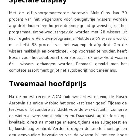
Met de elf voorgemonteerde Aerotwin Multi-Clips kan 70
procent van het wagenpark voor beugelvrije wissers worden
afgedekt. Indien een hogere dekkingsgraad gewenst is, kan het
programma simpelweg aangevuld worden met 28 wissers uit
het reguliere Aerotwin-programma. Met deze 39 wissers wordt
maar liefst 98 procent van het wagenpark afgedekt. Om de
wissers makkelijk en overzichtelijk op voorraad te houden, heeft
Bosch voor het autobedrijf een speciaal rek ontwikkeld waarin
64 wissers gehangen worden. Eenmaal gevuld met het
complete assortiment grijpt het autobedrijf nooit meer mis.
Tweemaal hoofdprijs
Na de meest recente ADAC-ruitenwissertest ontving de Bosch
Aerotwin als enige wisblad het predikaat ‘zeer goed’. Tijdens de
test was er bijzondere aandacht voor de wiskwaliteit in zomerse
en winterse weersomstandigheden. Daarnaast lag de focus op
kwaliteit; direct na montage (nieuw), tijdens een slijtagetest en
bij kunstmatig zonlicht. Verder droegen de snelle montage en
een eenvoudige bevestiging van de wisarm bij tot een hoge