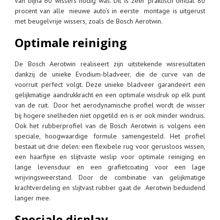
van bijna 60 wissers nodig was. Dit is zeer praktisch omdat 80
procent van alle nieuwe auto’s in eerste montage is uitgerust
met beugelvrije wissers, zoals de Bosch Aerotwin.
Optimale reiniging
De Bosch Aerotwin realiseert zijn uitstekende wisresultaten
dankzij de unieke Evodium-bladveer, die de curve van de
voorruit perfect volgt. Deze unieke bladveer garandeert een
gelijkmatige aandrukkracht en een optimale wisdruk op elk punt
van de ruit. Door het aerodynamische profiel wordt de wisser
bij hogere snelheden niet opgetild en is er ook minder windruis.
Ook het rubberprofiel van de Bosch Aerotwin is volgens een
speciale, hoogwaardige formule samengesteld. Het profiel
bestaat uit drie delen: een flexibele rug voor geruisloos wissen,
een haarfijne en slijtvaste wislip voor optimale reiniging en
lange levensduur en een grafietcoating voor een lage
wrijvingsweerstand. Door de combinatie van gelijkmatige
krachtverdeling en slijtvast rubber gaat de Aerotwin beduidend
langer mee.
Speciale display