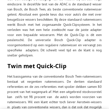
eindscore. In dezelfde test van de ADAC is de standaard wisser
van Bosch, de Bosch Twin, als beste conventionele ruitenwisser
getest. Absoluut een goede keus dus voor auto’s die niet over
beugelloze wissers beschikken. Bij deze standaard ruitenwissers
werkt Bosch met het zogenaamde Quick-Clipsysteem. In het
verleden was het een hele zoektocht naar de juiste adapter
voor een bepaalde wisserarm. Met de Quick-Clip is dit een
peulenschil. De universele Bosch Quick-Clip adapter is
voorgemonteerd op een reguliere ruitenwisser en vervangt zes
specifieke adapters. Dit scheelt veel tijd en de klant is nog
sneller geholpen.
Twin met Quick-Clip
Het basisgamma van de conventionele Bosch Twin-ruitenwissers
bestaat uit negentien ruitenwissers. De dertien standaard
referenties en de zes referenties met spoiler dekken samen 80
procent van het wagenpark af. Met een uitgebreid stockvoorstel
kan zelfs tot 98 procent van de auto’s worden voorzien van
ruitenwissers. Wil een klant echter toch liever Aerotwin-wissers
in plaats van conventionele wissers, dan is dat ook dat mogelijk