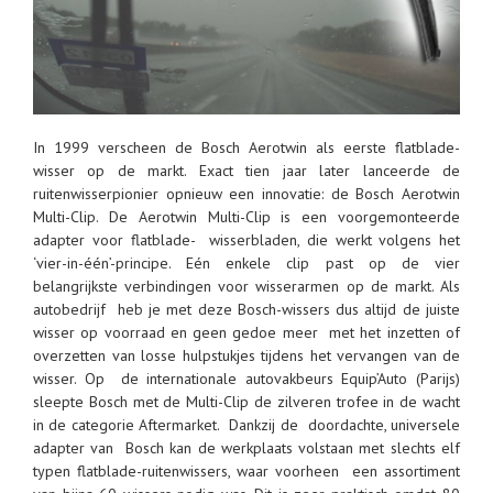
In 1999 verscheen de Bosch Aerotwin als eerste flatblade-
wisser op de markt. Exact tien jaar later lanceerde de
ruitenwisserpionier opnieuw een innovatie: de Bosch Aerotwin
Multi-Clip. De Aerotwin Multi-Clip is een voorgemonteerde
adapter voor flatblade- wisserbladen, die werkt volgens het
‘vier-in-één’-principe. Eén enkele clip past op de vier
belangrijkste verbindingen voor wisserarmen op de markt. Als
autobedrijf heb je met deze Bosch-wissers dus altijd de juiste
wisser op voorraad en geen gedoe meer met het inzetten of
overzetten van losse hulpstukjes tijdens het vervangen van de
wisser. Op de internationale autovakbeurs Equip’Auto (Parijs)
sleepte Bosch met de Multi-Clip de zilveren trofee in de wacht
in de categorie Aftermarket. Dankzij de doordachte, universele
adapter van Bosch kan de werkplaats volstaan met slechts elf
typen flatblade-ruitenwissers, waar voorheen een assortiment