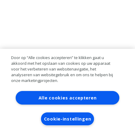
Door op “Alle cookies accepteren” te klikken gaat u
akkoord met het opslaan van cookies op uw apparaat
voor het verbeteren van websitenavigatie, het
analyseren van websitegebruik en om ons te helpen bij
onze marketingprojecten.
Contact
Account aanvragen
Inloggen
Alle cookies accepteren
RAI bestanden
Privacy
Algemene
voorwaarden
Verwerkersovereenkomst
Cookie-instellingen