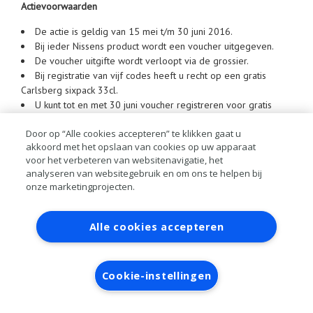
Actievoorwaarden
De actie is geldig van 15 mei t/m 30 juni 2016.
Bij ieder Nissens product wordt een voucher uitgegeven.
De voucher uitgifte wordt verloopt via de grossier.
Bij registratie van vijf codes heeft u recht op een gratis
Carlsberg sixpack 33cl.
U kunt tot en met 30 juni voucher registreren voor gratis
bier.
Door op “Alle cookies accepteren” te klikken gaat u
Uitgifte van het bier verloopt via de grossier.
akkoord met het opslaan van cookies op uw apparaat
De geregistreerde punten kunnen niet worden omgezet in
voor het verbeteren van websitenavigatie, het
geld en zijn niet geldig buiten de actieperiode.
analyseren van websitegebruik en om ons te helpen bij
onze marketingprojecten.
Contact
Account aanvragen
Inloggen
Alle cookies accepteren
RAI bestanden
Privacy
Algemene
voorwaarden
Verwerkersovereenkomst
Cookie-instellingen