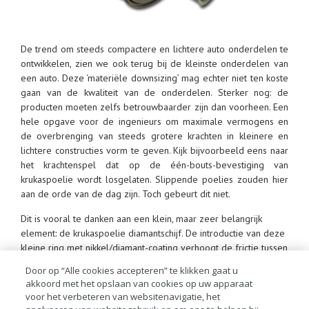
De trend om steeds compactere en lichtere auto onderdelen te
ontwikkelen, zien we ook terug bij de kleinste onderdelen van
een auto. Deze ‘materiële downsizing’ mag echter niet ten koste
gaan van de kwaliteit van de onderdelen. Sterker nog: de
producten moeten zelfs betrouwbaarder zijn dan voorheen. Een
hele opgave voor de ingenieurs om maximale vermogens en
de overbrenging van steeds grotere krachten in kleinere en
lichtere constructies vorm te geven. Kijk bijvoorbeeld eens naar
het krachtenspel dat op de één-bouts-bevestiging van
krukaspoelie wordt losgelaten. Slippende poelies zouden hier
aan de orde van de dag zijn. Toch gebeurt dit niet.
Dit is vooral te danken aan een klein, maar zeer belangrijk
element: de krukaspoelie diamantschijf. De introductie van deze
kleine ring met nikkel/diamant-coating verhoogt de frictie tussen
de componenten, voorkomt het slippen van de poelies en
Door op “Alle cookies accepteren” te klikken gaat u
verhoogt de levensduur van alle onderdelen.
akkoord met het opslaan van cookies op uw apparaat
voor het verbeteren van websitenavigatie, het
Let op: