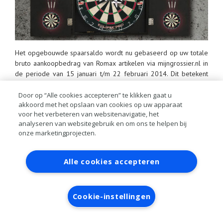
Het opgebouwde spaarsaldo wordt nu gebaseerd op uw totale
bruto aankoopbedrag van Romax artikelen via mijngrossier.nl in
de periode van 15 januari t/m 22 februari 2014. Dit betekent
dat u nu nog 1 week extra heeft om Romax artikelen te
bestellen in de actie periode. Bekijk de actiepagina voor de
Door op “Alle cookies accepteren” te klikken gaat u
akkoord met het opslaan van cookies op uw apparaat
prijzen die u kunt winnen en de voorwaarden van de actie:
voor het verbeteren van websitenavigatie, het
“Darten met Romax”. Wanneer u bent ingelogd op
analyseren van websitegebruik en om ons te helpen bij
mijngrossier.nl, kunt u via het dartbord in de rechterbovenhoek
onze marketingprojecten.
van de bestelshop uw huidige spaarsaldo bekijken.
Contact
Account aanvragen
Inloggen
Alle cookies accepteren
RAI bestanden
Privacy
Algemene
voorwaarden
Verwerkersovereenkomst
Cookie-instellingen