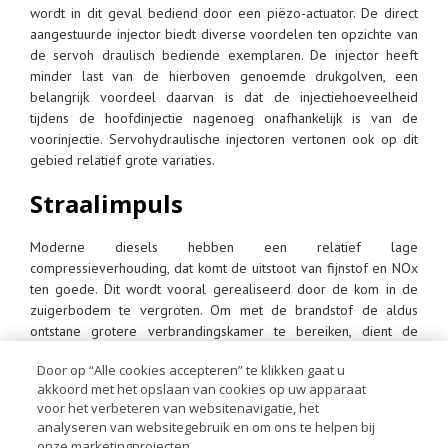
wordt in dit geval bediend door een piëzo-actuator. De direct
aangestuurde injector biedt diverse voordelen ten opzichte van
de servoh draulisch bediende exemplaren. De injector heeft
minder last van de hierboven genoemde drukgolven, een
belangrijk voordeel daarvan is dat de injectiehoeveelheid
tijdens de hoofdinjectie nagenoeg onafhankelijk is van de
voorinjectie. Servohydraulische injectoren vertonen ook op dit
gebied relatief grote variaties.
Straalimpuls
Moderne diesels hebben een relatief lage
compressieverhouding, dat komt de uitstoot van fijnstof en NOx
ten goede. Dit wordt vooral gerealiseerd door de kom in de
zuigerbodem te vergroten. Om met de brandstof de aldus
ontstane grotere verbrandingskamer te bereiken, dient de
straalimpuls van de injectie toe te nemen. De straalimpuls wordt
Door op “Alle cookies accepteren” te klikken gaat u
bij volledig geopende injector vooral door de raildruk
akkoord met het opslaan van cookies op uw apparaat
beïnvloed, bij het openen en het sluiten van de injector speelt
voor het verbeteren van websitenavigatie, het
de openings- en sluitsnelheid van de verstuivernaald de
analyseren van websitegebruik en om ons te helpen bij
belangrijkste rol. Ook op dit gebied is de direct aangestuurde
onze marketingprojecten.