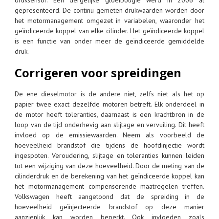
druksensor. Een dergelijke gloeibougie werd in 2006 al
gepresenteerd. De continu gemeten drukwaarden worden door
het motormanagement omgezet in variabelen, waaronder het
geïndiceerde koppel van elke cilinder. Het geïndiceerde koppel
is een functie van onder meer de geïndiceerde gemiddelde
druk.
Corrigeren voor spreidingen
De ene dieselmotor is de andere niet, zelfs niet als het op
papier twee exact dezelfde motoren betreft. Elk onderdeel in
de motor heeft toleranties, daarnaast is een krachtbron in de
loop van de tijd onderhevig aan slijtage en vervuiling. Dit heeft
invloed op de emissiewaarden. Neem als voorbeeld de
hoeveelheid brandstof die tijdens de hoofdinjectie wordt
ingespoten. Veroudering, slijtage en toleranties kunnen leiden
tot een wijziging van deze hoeveelheid. Door de meting van de
cilinderdruk en de berekening van het geïndiceerde koppel kan
het motormanagement compenserende maatregelen treffen.
Volkswagen heeft aangetoond dat de spreiding in de
hoeveelheid geïnjecteerde brandstof op deze manier
aanzienlijk kan worden beperkt. Ook invloeden zoals