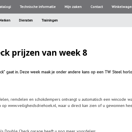
atalogi
Technische informatle
Mijn zaken
Contact
Winkelwage
Merken
Diensten
Trainingen
ck prijzen van week 8
ck” gaat in. Deze week maak je onder andere kans op een TW Steel hor
uurdelen, remdelen en schokdempers ontvangt u automatisch een wincode 
n op www.veiligheidsdriehoek.nl, waar u direct kan zien of u gewonnen hee
Als Double Check garage heeft u nog meer voordelen: