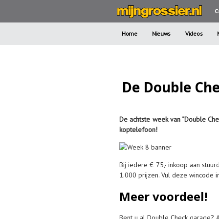
C
Home
Nieuws
Videos
De Double Che
De achtste week van “Double Che
koptelefoon!
Bij iedere € 75,- inkoop aan st
1.000 prijzen. Vul deze wincode i
Meer voordeel!
Bent u al Double Check garage? 