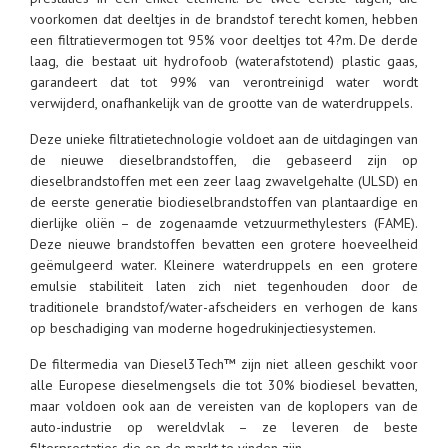
voorkomen dat deeltjes in de brandstof terecht komen, hebben
een filtratievermogen tot 95% voor deeltjes tot 4?m. De derde
laag, die bestaat uit hydrofoob (waterafstotend) plastic gaas,
garandeert dat tot 99% van verontreinigd water wordt
verwijderd, onafhankelijk van de grootte van de waterdruppels.
Deze unieke filtratietechnologie voldoet aan de uitdagingen van
de nieuwe dieselbrandstoffen, die gebaseerd zijn op
dieselbrandstoffen met een zeer laag zwavelgehalte (ULSD) en
de eerste generatie biodieselbrandstoffen van plantaardige en
dierlijke oliën – de zogenaamde vetzuurmethylesters (FAME).
Deze nieuwe brandstoffen bevatten een grotere hoeveelheid
geëmulgeerd water. Kleinere waterdruppels en een grotere
emulsie stabiliteit laten zich niet tegenhouden door de
traditionele brandstof/water-afscheiders en verhogen de kans
op beschadiging van moderne hogedrukinjectiesystemen.
De filtermedia van Diesel3Tech™ zijn niet alleen geschikt voor
alle Europese dieselmengsels die tot 30% biodiesel bevatten,
maar voldoen ook aan de vereisten van de koplopers van de
auto-industrie op wereldvlak – ze leveren de beste