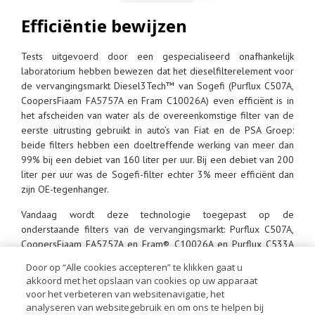
Efficiëntie bewijzen
Tests uitgevoerd door een gespecialiseerd onafhankelijk
laboratorium hebben bewezen dat het dieselfilterelement voor
de vervangingsmarkt Diesel3Tech™ van Sogefi (Purflux C507A,
CoopersFiaam FA5757A en Fram C10026A) even efficiënt is in
het afscheiden van water als de overeenkomstige filter van de
eerste uitrusting gebruikt in auto’s van Fiat en de PSA Groep:
beide filters hebben een doeltreffende werking van meer dan
99% bij een debiet van 160 liter per uur. Bij een debiet van 200
liter per uur was de Sogefi-filter echter 3% meer efficiënt dan
zijn OE-tegenhanger.
Vandaag wordt deze technologie toegepast op de
onderstaande filters van de vervangingsmarkt: Purflux C507A,
CoopersFiaam FA5757A en Fram® C10026A en Purflux C533A
filter, CoopersFiaam FA6130ECO en Fram® C11781ECO. De
Door op “Alle cookies accepteren” te klikken gaat u
toenemende gevoeligheid van moderne injectors en pompen
akkoord met het opslaan van cookies op uw apparaat
voor corrosiedeeltjes in de brandstof en de ontwikkeling van
voor het verbeteren van websitenavigatie, het
nieuwe dieseltypes geven de R&D-ingenieurs van Sogefi de
analyseren van websitegebruik en om ons te helpen bij