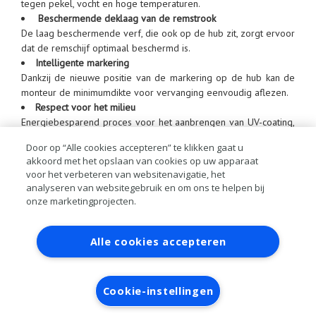
tegen pekel, vocht en hoge temperaturen.
Beschermende deklaag van de remstrook
De laag beschermende verf, die ook op de hub zit, zorgt ervoor
dat de remschijf optimaal beschermd is.
Intelligente markering
Dankzij de nieuwe positie van de markering op de hub kan de
monteur de minimumdikte voor vervanging eenvoudig aflezen.
Respect voor het milieu
Energiebesparend proces voor het aanbrengen van UV-coating,
op waterbasis en vrij van chemicaliën.
Door op “Alle cookies accepteren” te klikken gaat u
akkoord met het opslaan van cookies op uw apparaat
Vergelijking
voor het verbeteren van websitenavigatie, het
analyseren van websitegebruik en om ons te helpen bij
Niet alle gecoate remschijven zijn gelijk. Hieronder een
onze marketingprojecten.
vergelijk tussen remschijven met een gelaagde zinkcoating en
Contact
Account aanvragen
Inloggen
de remschijven van Brembo met UV-coating.
Alle cookies accepteren
RAI bestanden
Privacy
Algemene
voorwaarden
Verwerkersovereenkomst
Cookie-instellingen