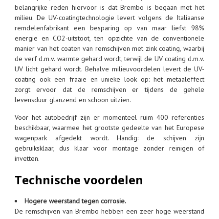
belangrijke reden hiervoor is dat Brembo is begaan met het
milieu. De UV-coatingtechnologie levert volgens de Italiaanse
remdelenfabrikant een besparing op van maar liefst 98%
energie en CO2-uitstoot, ten opzichte van de conventionele
manier van het coaten van remschijven met zink coating, waarbij
de verf d.m.v. warmte gehard wordt, terwijl de UV coating d.m.v.
UV licht gehard wordt. Behalve milieuvoordelen levert de UV-
coating ook een fraaie en unieke look op: het metaaleffect
zorgt ervoor dat de remschijven er tijdens de gehele
levensduur glanzend en schoon uitzien.
Voor het autobedrijf zijn er momenteel ruim 400 referenties
beschikbaar, waarmee het grootste gedeelte van het Europese
wagenpark afgedekt wordt. Handig: de schijven zijn
gebruiksklaar, dus klaar voor montage zonder reinigen of
invetten.
Technische voordelen
Hogere weerstand tegen corrosie.
De remschijven van Brembo hebben een zeer hoge weerstand