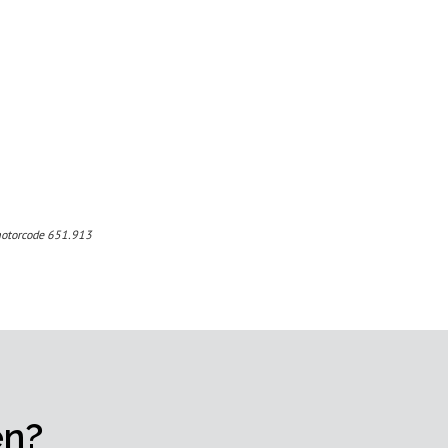
motorcode 651.913
en?