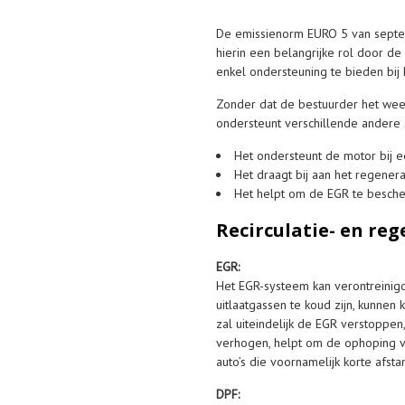
De emissienorm EURO 5 van septemb
hierin een belangrijke rol door d
enkel ondersteuning te bieden bij
Zonder dat de bestuurder het wee
ondersteunt verschillende andere 
Het ondersteunt de motor bij e
Het draagt bij aan het regenera
Het helpt om de EGR te besch
Recirculatie- en re
EGR:
Het EGR-systeem kan verontreinigd
uitlaatgassen te koud zijn, kunne
zal uiteindelijk de EGR verstoppen
verhogen, helpt om de ophoping va
auto’s die voornamelijk korte afst
DPF: