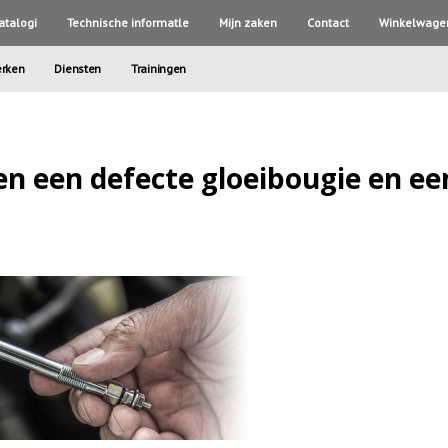
atalogi
Technische informatle
Mijn zaken
Contact
Winkelwage
rken
Diensten
Trainingen
sen een defecte gloeibougie en e