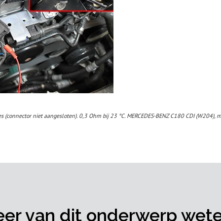
es (connector niet aangesloten). 0,3 Ohm bij 23 °C. MERCEDES-BENZ C180 CDI (W204), 
er van dit onderwerp wet