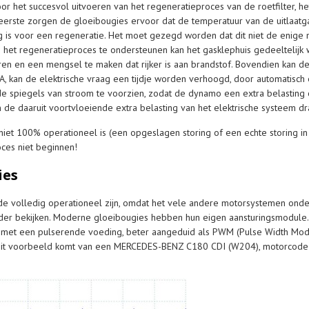
oor het succesvol uitvoeren van het regeneratieproces van de roetfilter, 
erste zorgen de gloeibougies ervoor dat de temperatuur van de uitlaatgass
 is voor een regeneratie. Het moet gezegd worden dat dit niet de enige 
m het regeneratieproces te ondersteunen kan het gasklephuis gedeeltelij
en en een mengsel te maken dat rijker is aan brandstof. Bovendien kan d
 kan de elektrische vraag een tijdje worden verhoogd, door automatisch 
e spiegels van stroom te voorzien, zodat de dynamo een extra belasting 
 de daaruit voortvloeiende extra belasting van het elektrische systeem dra
niet 100% operationeel is (een opgeslagen storing of een echte storing i
oces niet beginnen!
ies
jde volledig operationeel zijn, omdat het vele andere motorsystemen onde
nader bekijken. Moderne gloeibougies hebben hun eigen aansturingsmodule.
 met een pulserende voeding, beter aangeduid als PWM (Pulse Width Modul
. Dit voorbeeld komt van een MERCEDES-BENZ C180 CDI (W204), motorcode