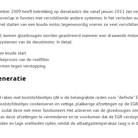
er 2009 heeft betrekking op dieselauto’s die vanaf januari 2011 zijn ver
e overlap in functies met verschillende andere systemen. In het verleden
 het starten van een koude motor, tegenwoordig voeren ze veel verschillen
t, kunnen gloeibougies worden geactiveerd wanneer een draaiende motor 
systemen van de dieselmotor. In detail:
en koude start.
tieproces van de roetfilter.
ermen tegen verstopping.
generatie
 raken met koolstofdeeltjes (dit is de belangrijkste reden voor “defecte”
n koolstofdeeltjes condenseren en vettige, plakkerige afzettingen op de E
, zodat deze niet meer functioneert. Het activeren van de gloeibougies om
n deze afzettingen te verminderen en te voorkomen dat de EGR verstopt ra
anden en lage snelheden rijden, omdat de uitlaatgastemperatuur laag is in