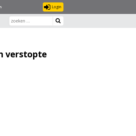
Login
n
en verstopte