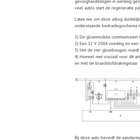
gevolghandelingen in werking geze
veel auto’s start de regeneratie p
Laten we, om deze uitleg duideli
onderstaande bedradingsschema is 
1) De gloeimodule communiceert m
2) Een 12 V 200A voeding en een k
3) Het de vier gloeibougies voedt 
4) Hoewel niet cruciaal voor dit 
en met de brandstofdrukregelaar
Bij deze auto bevindt de aansturi