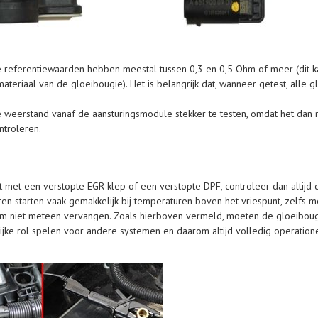
 referentiewaarden hebben meestal tussen 0,3 en 0,5 Ohm of meer (dit ka
ateriaal van de gloeibougie). Het is belangrijk dat, wanneer getest, alle
weerstand vanaf de aansturingsmodule stekker te testen, omdat het dan m
ntroleren.
met een verstopte EGR-klep of een verstopte DPF, controleer dan altijd 
 starten vaak gemakkelijk bij temperaturen boven het vriespunt, zelfs m
m niet meteen vervangen. Zoals hierboven vermeld, moeten de gloeiboug
ke rol spelen voor andere systemen en daarom altijd volledig operatione