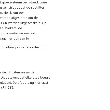
het gloeisysteem beïnvloedt twee
en stijgt, zodat de roetfilter
manier is om een
k worden afgesloten om de
e EGR worden uitgeschakeld. Op
en “stiekem” de
op de motor veroorzaakt.
agt hier ook aan bij.
n gloeibougies, regeleenheid of
rsteunt. Laten we nu de
 Dit betekent dat elke gloeibougie
ation). De afbeelding hiernaast
 651.913.