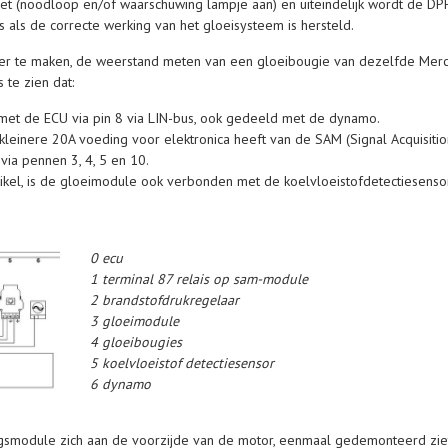
t (noodloop en/of waarschuwing lampje aan) en uiteindelijk wordt de DPF 
as als de correcte werking van het gloeisysteem is hersteld.
jker te maken, de weerstand meten van een gloeibougie van dezelfde Merc
te zien dat:
et de ECU via pin 8 via LIN-bus, ook gedeeld met de dynamo.
leinere 20A voeding voor elektronica heeft van de SAM (Signal Acquisiti
via pennen 3, 4, 5 en 10.
artikel, is de gloeimodule ook verbonden met de koelvloeistofdetectiesen
0 ecu
1 terminal 87 relais op sam-module
2 brandstofdrukregelaar
3 gloeimodule
4 gloeibougies
5 koelvloeistof detectiesensor
6 dynamo
ngsmodule zich aan de voorzijde van de motor, eenmaal gedemonteerd ziet