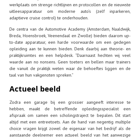
werkplaats om strenge richtlijnen en protocollen en de nieuwste
uitleesapparatuur om moderne auto’s (zelf inparkeren,
adaptieve cruise control) te onderhouden.
De centra van de Automotive Academy (Amsterdam, Naaldwijk,
Breda, Hoensbroek, Veenendaal en Zwolle) bieden daarom up-
to-date apparatuur, een harde voorwaarde om een gedegen
opleiding aan te kunnen bieden. Denk daarbij aan theorie- en
praktijkruimtes en een helpdesk. “Daarnaast hechten wij veel
waarde aan no nonsens. Geen toeters en bellen maar trainers
die vanuit de praktijk weten waar de behoeftes liggen en de
taal van hun vakgenoten spreken.”
Actueel beeld
Zodra een garage bij een grossier aangeeft interesse te
hebben, maakt de betreffende opleidingsspecialist een
afspraak om samen een scholingstraject te bepalen. Dit start
altijd met een entreetoets. Aan de hand van negentig multiple
choice vragen krijgt zowel de eigenaar van het bedrijf als de
aanstaande deelnemer een actueel beeld van het aanwezige