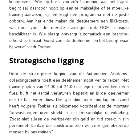
kennisniveau. Wie op basis van zo’n ‘nulmeting’ aan het traject
begint zal daardoor nooit op een te makkelijke of te moeilijke
training aanwezig zijn en krijgt een programma met de juiste
opbouw. Aan het einde maken de deelnemers een IBKI-toets,
waardoor voor de meeste trainingen ook OOMT-subsidie
beschikbaar is. Wie slaagt ontvangt automatisch een branche-
erkend certificaat. “Goed voor de deelnemer én het bedrijf waar
hij werkt”, vindt Touber.
Strategische ligging
Door de strategische ligging van de Automotive Academy-
opleidingscentra hoeft een deelnemer nooit ver te reizen. Met
trainingstijden van 14.00 tot 21.00 uur zijn er bovendien geen
files, blijft het aantal verleturen beperkt en is de deelnemer
niet te laat weer thuis. Die spreiding over middag en avond
heeft volgens Touber als bijkomend voordeel dat de monteur
“bewust eigen uren steekt in zijn persoonlijke ontwikkeling.
Zodat niet alleen de werkgever zijn geld en tijd steekt in zijn
personeel. Dankzij die constructie zien wij zeer gemotiveerde
mensen bij ons trainen.”