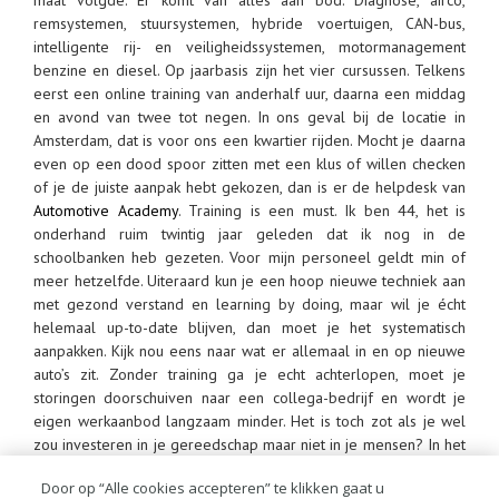
maat volgde. Er komt van alles aan bod. Diagnose, airco,
remsystemen, stuursystemen, hybride voertuigen, CAN-bus,
intelligente rij- en veiligheidssystemen, motormanagement
benzine en diesel. Op jaarbasis zijn het vier cursussen. Telkens
eerst een online training van anderhalf uur, daarna een middag
en avond van twee tot negen. In ons geval bij de locatie in
Amsterdam, dat is voor ons een kwartier rijden. Mocht je daarna
even op een dood spoor zitten met een klus of willen checken
of je de juiste aanpak hebt gekozen, dan is er de helpdesk van
Automotive Academy
. Training is een must. Ik ben 44, het is
onderhand ruim twintig jaar geleden dat ik nog in de
schoolbanken heb gezeten. Voor mijn personeel geldt min of
meer hetzelfde. Uiteraard kun je een hoop nieuwe techniek aan
met gezond verstand en learning by doing, maar wil je écht
helemaal up-to-date blijven, dan moet je het systematisch
aanpakken. Kijk nou eens naar wat er allemaal in en op nieuwe
auto’s zit. Zonder training ga je echt achterlopen, moet je
storingen doorschuiven naar een collega-bedrijf en wordt je
eigen werkaanbod langzaam minder. Het is toch zot als je wel
zou investeren in je gereedschap maar niet in je mensen? In het
allerbelangrijkste gereedschap dat je hebt in de werkplaats?
Door op “Alle cookies accepteren” te klikken gaat u
Nee, zolang de techniek zich blijft doorontwikkelen, en daar ziet