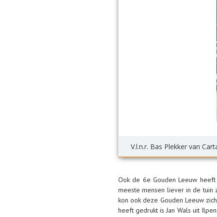
V.l.n.r. Bas Plekker van Ca
Ook de 6e Gouden Leeuw heeft z
meeste mensen liever in de tuin 
kon ook deze Gouden Leeuw zich n
heeft gedrukt is Jan Wals uit Ilp