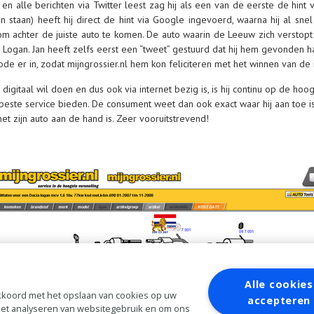
is en alle berichten via Twitter leest zag hij als een van de eerste de hint
 staan) heeft hij direct de hint via Google ingevoerd, waarna hij al snel
 om achter de juiste auto te komen. De auto waarin de Leeuw zich verstopt
Logan. Jan heeft zelfs eerst een “tweet” gestuurd dat hij hem gevonden ha
ode er in, zodat mijngrossier.nl hem kon feliciteren met het winnen van de 
igitaal wil doen en dus ook via internet bezig is, is hij continu op de hoo
e beste service bieden. De consument weet dan ook exact waar hij aan toe i
et zijn auto aan de hand is. Zeer vooruitstrevend!
Alle cookies
 akkoord met het opslaan van cookies op uw
accepteren
 het analyseren van websitegebruik en om ons
 te vinden op www.mijngrossier.nl/goudenleeuw