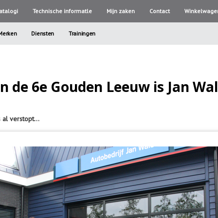
atalogi
Technische informatle
Mijn zaken
Contact
Winkelwage
Merken
Diensten
Trainingen
n de 6e Gouden Leeuw is Jan Wal
 al verstopt…