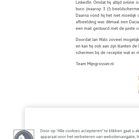
LinkedIn. Omdat hij altijd online 
buro (waarop 3 (!) beeldschermen
Daarna vond hij het niet moeilijk
afbeelding was ditmaal een Dacia 
een mail gestuurd met de juiste c
Doordat Jan Wals zoveel mogelijk d
en kan hij ook aan zijn klanten d
schermen bij de receptie wat er m
Team Mijngrossier.nl
Door op “Alle cookies accepteren” te klikken gaat u
apparaat voor het verbeteren van websitenavigatie,
Meer informatie over de actie is