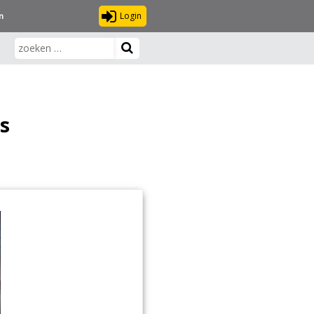
Login
n
s