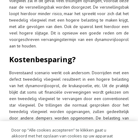
vliegwiel zal in dit geval veel trillingen opvangen, voordat deze
naar de versnellingsbak worden doorgezet. De versnellingsbak
loopt hierdoor minder risico, maar het spreekt voor zich dat het
tweedelig vliegwiel met een hogere belasting te maken krijgt,
met alle gevolgen van dien. Ook de spanrol kent hierdoor een
veel hogere slijtage. Dit is opnieuw een goede reden om de
voorgeschreven vervangingstermijn van een dynamovrijlooprol
aan te houden.
Kostenbesparing?
Bovenstaand scenario werkt ook andersom. Doorrijden met een
defect tweedelig vliegwiel resulteert in een hogere belasting
van het dynamovrijlooprol, de krukaspoelie, etc. Uit de praktijk
blijkt dat soms uit financiële overwegingen wordt gekozen om
een tweedelig vliegwiel te vervangen door een conventioneel
star vliegwiel. De trillingen die normaal gesproken door het
tweedelig vliegwiel worden opgevangen, zullen gedeeltelijk
door andere dempers worden opgenomen. De belasting van
deze dempers is hierdoor echter erg hoog. Dit resulteert in een
Door op “Alle cookies accepteren” te klikken gaat u
verkorte levensduur van verschillende delen met vroegtijdige
akkoord met het opslaan van cookies op uw apparaat
uitval tot gevolg. De trillingen die sowieso niet door de overige