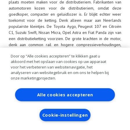
plaats moeten maken voor de distributieriem. Fabrikanten van
automotoren kozen voor de distributieriem, omdat deze
goedkoper, compacter en geluidlozer is. Er blijkt echter weer
toekomst voor de ketting. Denk alleen maar aan Neerlands
populairste kleintjes. De Toyota Aygo, Peugeot 107 en Citroën
C1, Suzuki Swift, Nissan Micra, Opel Astra en Fiat Panda zijn van
een distributieketting voorzien. De grote krachten in de motor,
denk aan common rail en hogere compressieverhoudingen,
stellen hogere eisen aan de primaire distributie. Door gebruik te
Door op “Alle cookies accepteren” te klikken gaat u
maken van een distributieketting in plaats van een riem, worden
akkoord met het opslaan van cookies op uw apparaat
deze krachten beter verdragen en verwerkt. Bovendien wordt
voor het verbeteren van websitenavigatie, het
er in het motorcompartiment ruimte bespaard om meer plaats
analyseren van websitegebruik en om ons te helpen bij
te bieden voor secundaire componenten. Daarnaast biedt de
onze marketingprojecten.
distributieketting, zeker kostentechnisch, meer voordelen. Ten
opzichte van de distributieriem heeft de distributieketting veel
Contact
Account aanvragen
Inloggen
minder frequent onderhoud nodig.
Alle cookies accepteren
RAI bestanden
Privacy
Algemene
voorwaarden
Verwerkersovereenkomst
Cookie-instellingen