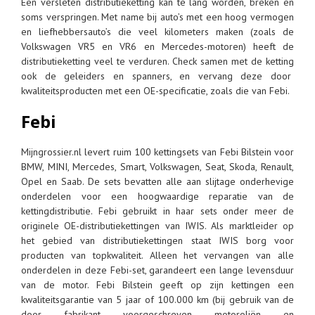
Een versleten distributieketting kan te lang worden, breken en
soms verspringen. Met name bij auto’s met een hoog vermogen
en liefhebbersauto’s die veel kilometers maken (zoals de
Volkswagen VR5 en VR6 en Mercedes-motoren) heeft de
distributieketting veel te verduren. Check samen met de ketting
ook de geleiders en spanners, en vervang deze door
kwaliteitsproducten met een OE-specificatie, zoals die van Febi.
Febi
Mijngrossier.nl levert ruim 100 kettingsets van Febi Bilstein voor
BMW, MINI, Mercedes, Smart, Volkswagen, Seat, Skoda, Renault,
Opel en Saab. De sets bevatten alle aan slijtage onderhevige
onderdelen voor een hoogwaardige reparatie van de
kettingdistributie. Febi gebruikt in haar sets onder meer de
originele OE-distributiekettingen van IWIS. Als marktleider op
het gebied van distributiekettingen staat IWIS borg voor
producten van topkwaliteit. Alleen het vervangen van alle
onderdelen in deze Febi-set, garandeert een lange levensduur
van de motor. Febi Bilstein geeft op zijn kettingen een
kwaliteitsgarantie van 5 jaar of 100.000 km (bij gebruik van de
door fabrikant voorgeschreven motoroliën en