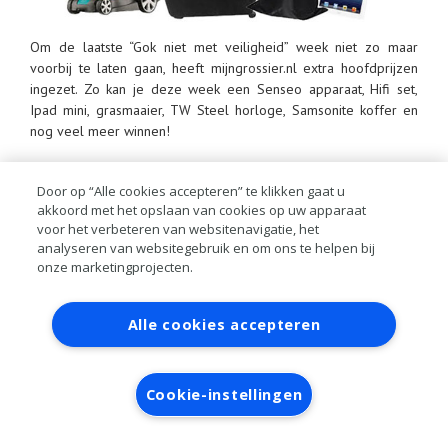
Om de laatste “Gok niet met veiligheid” week niet zo maar
voorbij te laten gaan, heeft mijngrossier.nl extra hoofdprijzen
ingezet. Zo kan je deze week een Senseo apparaat, Hifi set,
Ipad mini, grasmaaier, TW Steel horloge, Samsonite koffer en
nog veel meer winnen!
Hoe kan je deze prijzen winnen? Bestel tijdens de actieweken
ruitenwissers, verlichting en ruitenvloeistof via mijngrossier.nl en
Door op “Alle cookies accepteren” te klikken gaat u
ontvang speelmunten voor het ‘Casino Royale’ spel. Vervolgens
akkoord met het opslaan van cookies op uw apparaat
voor het verbeteren van websitenavigatie, het
kan je met de munten voor deze unieke prijzen spelen!
analyseren van websitegebruik en om ons te helpen bij
onze marketingprojecten.
Contact
Account aanvragen
Inloggen
Alle cookies accepteren
RAI bestanden
Privacy
Algemene
voorwaarden
Verwerkersovereenkomst
Cookie-instellingen