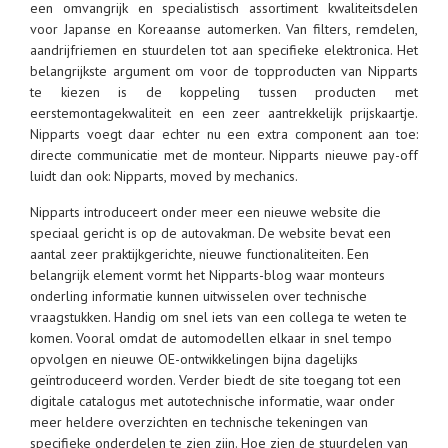
een omvangrijk en specialistisch assortiment kwaliteitsdelen
voor Japanse en Koreaanse automerken. Van filters, remdelen,
aandrijfriemen en stuurdelen tot aan specifieke elektronica. Het
belangrijkste argument om voor de topproducten van Nipparts
te kiezen is de koppeling tussen producten met
eerstemontagekwaliteit en een zeer aantrekkelijk prijskaartje.
Nipparts voegt daar echter nu een extra component aan toe:
directe communicatie met de monteur. Nipparts nieuwe pay-off
luidt dan ook: Nipparts, moved by mechanics.
Nipparts introduceert onder meer een nieuwe website die
speciaal gericht is op de autovakman. De website bevat een
aantal zeer praktijkgerichte, nieuwe functionaliteiten. Een
belangrijk element vormt het Nipparts-blog waar monteurs
onderling informatie kunnen uitwisselen over technische
vraagstukken. Handig om snel iets van een collega te weten te
komen. Vooral omdat de automodellen elkaar in snel tempo
opvolgen en nieuwe OE-ontwikkelingen bijna dagelijks
geïntroduceerd worden. Verder biedt de site toegang tot een
digitale catalogus met autotechnische informatie, waar onder
meer heldere overzichten en technische tekeningen van
specifieke onderdelen te zien zijn. Hoe zien de stuurdelen van