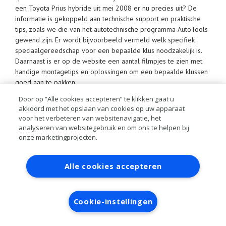
een Toyota Prius hybride uit mei 2008 er nu precies uit? De
informatie is gekoppeld aan technische support en praktische
tips, zoals we die van het autotechnische programma AutoTools
gewend zijn. Er wordt bijvoorbeeld vermeld welk specifiek
speciaalgereedschap voor een bepaalde klus noodzakelijk is.
Daarnaast is er op de website een aantal filmpjes te zien met
handige montagetips en oplossingen om een bepaalde klussen
goed aan te pakken.
Door op “Alle cookies accepteren” te klikken gaat u
Bijzonder praktisch is dat de monteurs Nipparts nu ook heel
akkoord met het opslaan van cookies op uw apparaat
eenvoudig rechtstreeks kunnen benaderen, bijvoorbeeld met
voor het verbeteren van websitenavigatie, het
suggesties voor nieuwe artikelen. Soms staat er een auto op de
analyseren van websitegebruik en om ons te helpen bij
brug waar Nipparts een bepaald onderdeel nog niet voor
onze marketingprojecten.
levert. De monteur kan Nipparts hierop attent maken, zodat
Nipparts een proces van productontwikkeling kan opstarten.
Contact
Account aanvragen
Inloggen
Weer zo’n duidelijk voorbeeld van ‘moved by mechanics’.
Alle cookies accepteren
RAI bestanden
Privacy
Algemene
voorwaarden
Verwerkersovereenkomst
Cookie-instellingen