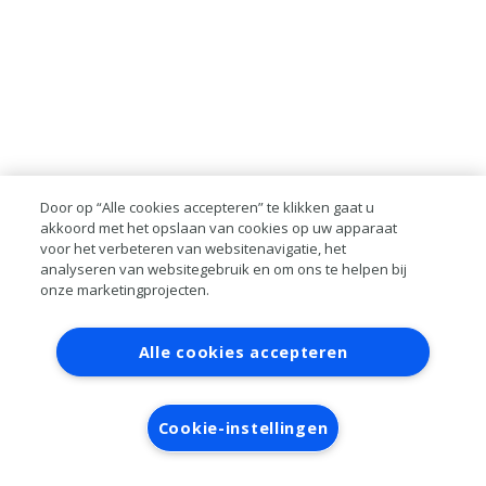
Door op “Alle cookies accepteren” te klikken gaat u
akkoord met het opslaan van cookies op uw apparaat
voor het verbeteren van websitenavigatie, het
analyseren van websitegebruik en om ons te helpen bij
onze marketingprojecten.
Contact
Account aanvragen
Inloggen
Alle cookies accepteren
RAI bestanden
Privacy
Algemene
voorwaarden
Verwerkersovereenkomst
Cookie-instellingen