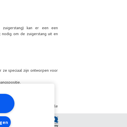
e zuigerstang) kan er een een
t nodig om de zuigerstang uit en
r ze speciaal zijn ontworpen voor
angspositie.
 zijde gemonteerd worden.
n.
r bij industriële of universele
ngen