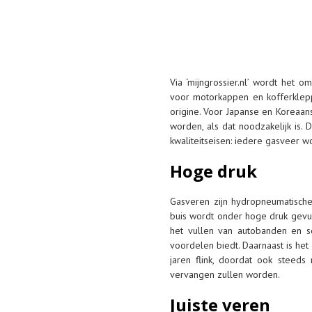
Via ‘mijngrossier.nl’ wordt het
voor motorkappen en kofferklepp
origine. Voor Japanse en Koreaans
worden, als dat noodzakelijk is
kwaliteitseisen: iedere gasveer 
Hoge druk
Gasveren zijn hydropneumatisch
buis wordt onder hoge druk gevul
het vullen van autobanden en so
voordelen biedt. Daarnaast is het 
jaren flink, doordat ook steed
vervangen zullen worden.
Juiste veren