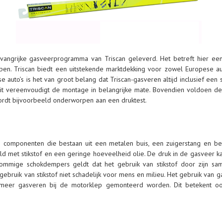
 omvangrijke gasveerprogramma van Triscan geleverd. Het betreft hier ee
en. Triscan biedt een uitstekende marktdekking voor zowel Europese auto
e auto’s is het van groot belang dat Triscan-gasveren altijd inclusief ee
. Dit vereenvoudigt de montage in belangrijke mate. Bovendien voldoen d
wordt bijvoorbeeld onderworpen aan een druktest.
e componenten die bestaan uit een metalen buis, een zuigerstang en be
d met stikstof en een geringe hoeveelheid olie. De druk in de gasveer ka
mmige schokdempers geldt dat het gebruik van stikstof door zijn same
gebruik van stikstof niet schadelijk voor mens en milieu. Het gebruik van ga
s meer gasveren bij de motorklep gemonteerd worden. Dit betekent 