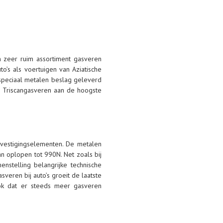
n zeer ruim assortiment gasveren
’s als voertuigen van Aziatische
n speciaal metalen beslag geleverd
e Triscangasveren aan de hoogste
vestigingselementen. De metalen
n oplopen tot 990N. Net zoals bij
nstelling belangrijke technische
sveren bij auto’s groeit de laatste
ook dat er steeds meer gasveren