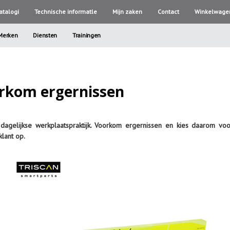
atalogi
Technische informatle
Mijn zaken
Contact
Winkelwage
Merken
Diensten
Trainingen
rkom ergernissen
agelijkse werkplaatspraktijk. Voorkom ergernissen en kies daarom voor
lant op.