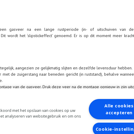
een gasveer na een lange rustperiode (in- of uitschuiven van d
Dit wordt het ‘slipstickeffect’ genoemd. Er is op dit moment meer krach
tegelijk, aangezien ze gelijkmatig slijten en dezelfde levensduur hebben.
 met de zuigerstang naar beneden gericht (in ruststand), behalve wannee
e.
ntage van de gasveer. Druk deze veer na de montage opnieuw in zijn uitg
 voor montage van de gasveer en breng deze na montage opnieuw aan.
uiteinde een metalen bevestigingsplaatje hebben, moeten eerst aan deze
ips aanwezig zijn, moet de kogelschroef op het voertuig vervangen worde
Alle cookies
 akkoord met het opslaan van cookies op uw
stigingsring die met een bout gemonteerd worden, komen meestal voo
accepteren
 het analyseren van websitegebruik en om ons
aanvragen
Inloggen
Cookie-instelli
Algemene