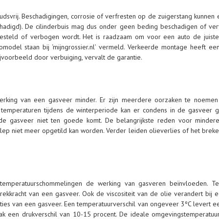
oudsvrij. Beschadigingen, corrosie of verfresten op de zuigerstang kunnen
adigd). De cilinderbuis mag dus onder geen beding beschadigen of ver
steld of verbogen wordt. Het is raadzaam om voor een auto de juiste 
model staan bij ‘mijngrossier.nl’ vermeld. Verkeerde montage heeft een 
jvoorbeeld door verbuiging, vervalt de garantie.
werking van een gasveer minder. Er zijn meerdere oorzaken te noeme
e temperaturen tijdens de winterperiode kan er condens in de gasveer
e gasveer niet ten goede komt. De belangrijkste reden voor mindere p
ep niet meer opgetild kan worden. Verder leiden olieverlies of het breken
t temperatuurschommelingen de werking van gasveren beïnvloeden. T
rekkracht van een gasveer. Ook de viscositeit van de olie verandert bi
ies van een gasveer. Een temperatuurverschil van ongeveer 3ºC levert ee
aak een drukverschil van 10-15 procent. De ideale omgevingstemperatuu