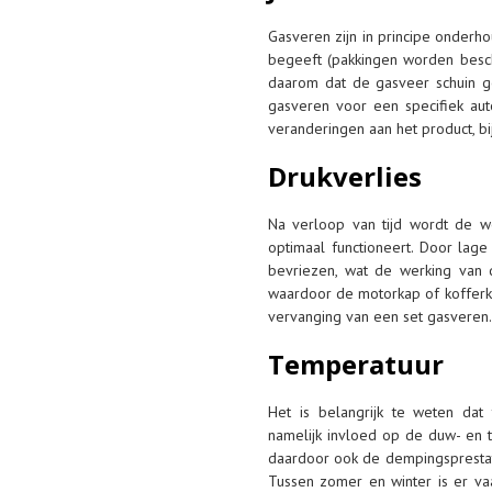
Gasveren zijn in principe onderh
begeeft (pakkingen worden besch
daarom dat de gasveer schuin ge
gasveren voor een specifiek auto
veranderingen aan het product, bi
Drukverlies
Na verloop van tijd wordt de 
optimaal functioneert. Door lag
bevriezen, wat de werking van d
waardoor de motorkap of kofferkl
vervanging van een set gasveren.
Temperatuur
Het is belangrijk te weten da
namelijk invloed op de duw- en t
daardoor ook de dempingsprestat
Tussen zomer en winter is er v