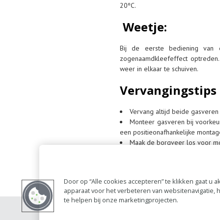
20ºC.
Weetje:
Bij de eerste bediening van 
zogenaamdkleefeffect optreden. 
weer in elkaar te schuiven.
Vervangingstips
Vervang altijd beide gasveren 
Monteer gasveren bij voorkeur
een positieonafhankelijke montag
Maak de borgveer los voor mo
Verwijder de veiligheidsclip
Gasveren die slechts op één 
Wanneer er geen veiligheidscl
Door op “Alle cookies accepteren” te klikken gaat u
Gasveren met een open beve
apparaat voor het verbeteren van websitenavigatie,
toepassingen.
te helpen bij onze marketingprojecten.
Contact
Account 
RAI bestanden
Privacy