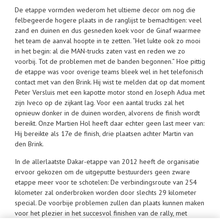
De etappe vormden wederom het ultieme decor om nog die
felbegeerde hogere plaats in de ranglijst te bemachtigen: veel
zand en duinen en dus gesneden koek voor de Ginaf waarmee
het team de aanval hoopte in te zetten. “Het lukte ook zo mooi
in het begin: al die MAN-trucks zaten vast en reden we zo
voorbij. Tot de problemen met de banden begonnen.” Hoe pittig
de etappe was voor overige teams bleek wel in het telefonisch
contact met van den Brink. Hij wist te melden dat op dat moment
Peter Versluis met een kapotte motor stond en Joseph Adua met
zijn Iveco op de zijkant lag. Voor een aantal trucks zal het
opnieuw donker in de duinen worden, alvorens de finish wordt
bereikt. Onze Martien Hol heeft daar echter geen last meer van:
Hij bereikte als 17e de finish, drie plaatsen achter Martin van
den Brink.
In de allerlaatste Dakar-etappe van 2012 heeft de organisatie
ervoor gekozen om de uitgeputte bestuurders geen zware
etappe meer voor te schotelen: De verbindingsroute van 254
kilometer zal onderbroken worden door slechts 29 kilometer
special. De voorbije problemen zullen dan plaats kunnen maken
voor het plezier in het succesvol finishen van de rally, met