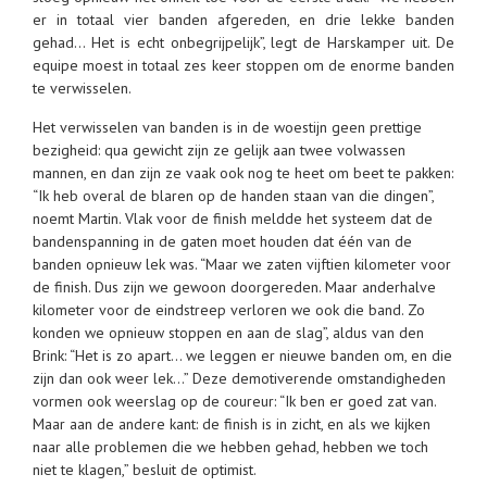
er in totaal vier banden afgereden, en drie lekke banden
gehad… Het is echt onbegrijpelijk”, legt de Harskamper uit. De
equipe moest in totaal zes keer stoppen om de enorme banden
te verwisselen.
Het verwisselen van banden is in de woestijn geen prettige
bezigheid: qua gewicht zijn ze gelijk aan twee volwassen
mannen, en dan zijn ze vaak ook nog te heet om beet te pakken:
“Ik heb overal de blaren op de handen staan van die dingen”,
noemt Martin. Vlak voor de finish meldde het systeem dat de
bandenspanning in de gaten moet houden dat één van de
banden opnieuw lek was. “Maar we zaten vijftien kilometer voor
de finish. Dus zijn we gewoon doorgereden. Maar anderhalve
kilometer voor de eindstreep verloren we ook die band. Zo
konden we opnieuw stoppen en aan de slag”, aldus van den
Brink: “Het is zo apart… we leggen er nieuwe banden om, en die
zijn dan ook weer lek…” Deze demotiverende omstandigheden
vormen ook weerslag op de coureur: “Ik ben er goed zat van.
Maar aan de andere kant: de finish is in zicht, en als we kijken
naar alle problemen die we hebben gehad, hebben we toch
niet te klagen,” besluit de optimist.