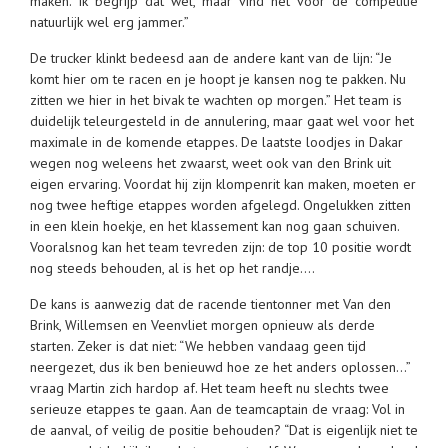
maken. Ik begrijp dat wel, maar vind het voor de competitie
natuurlijk wel erg jammer.”
De trucker klinkt bedeesd aan de andere kant van de lijn: “Je
komt hier om te racen en je hoopt je kansen nog te pakken. Nu
zitten we hier in het bivak te wachten op morgen.” Het team is
duidelijk teleurgesteld in de annulering, maar gaat wel voor het
maximale in de komende etappes. De laatste loodjes in Dakar
wegen nog weleens het zwaarst, weet ook van den Brink uit
eigen ervaring. Voordat hij zijn klompenrit kan maken, moeten er
nog twee heftige etappes worden afgelegd. Ongelukken zitten
in een klein hoekje, en het klassement kan nog gaan schuiven.
Vooralsnog kan het team tevreden zijn: de top 10 positie wordt
nog steeds behouden, al is het op het randje….
De kans is aanwezig dat de racende tientonner met Van den
Brink, Willemsen en Veenvliet morgen opnieuw als derde
starten. Zeker is dat niet: “We hebben vandaag geen tijd
neergezet, dus ik ben benieuwd hoe ze het anders oplossen…”
vraag Martin zich hardop af. Het team heeft nu slechts twee
serieuze etappes te gaan. Aan de teamcaptain de vraag: Vol in
de aanval, of veilig de positie behouden? “Dat is eigenlijk niet te