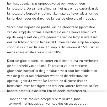
Een halogeenlamp is opgebouwd uit een voet en een
lampcapsule. De samenstelling van het gas en de gasdruk in de
lampcapsule bepaalt in belangrijke mate de levensduur van de
lamp. Hoe hoger de druk, hoe langer de gloeidraad meegaat.
Vervolgens bepaalt de positie van de gloeidraad (geometrie
van de lamp) de optimale helderheid en de hoeveelheid licht
op de weg. Naast de juiste geometrie van de lamp is uiteraard
ook de lichtopbrengst, het aantal Lumen, van de lamp belangrijk
voor het resultaat. Bij een H7 lamp is dat maximaal 1500 Lumen
met een maximale afwijking van 10%.
Door de gloeidraden iets korter en dunner te maken, verbetert
de helderheid van de lamp. Er ontstaat zo een sterkere,
gloeiende ‘hotspot’ in de gloeidraad waardoor het middelpunt
van de gloeidraad helderder wordt en de reflector/lens
optimaal gebruikt wordt. De kortere en dunnere draden
betekenen over het algemeen wel een kortere levensduur. Een
hogere gasdruk in de lamp kan dit deels compenseren.
Door op “Alle cookies accepteren” te klikken gaat u
Een goede lamp heeft dus altijd een juiste balans tussen
akkoord met het opslaan van cookies op uw apparaat
lichtopbrengst en levensduur: 150% meer helderheid, betekent