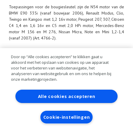
Toepassingen voor de bougiesleutel zijn de N54 motor van de
BMW E90 335i (vanaf bouwjaar 2006), Renault Modus, Clio,
Twingo en Kangoo met 1,2 16v motor, Peugeot 207, 307, Citroen
C4 1,4 en 1,6 16v en C5 met 2,0 HPi motor, Mercedes-Benz
motor M 156 en M 276, Nissan Micra, Note en Mini 1,2-1,4
(vanaf 2007) (Art. 4766-2).
Door op “Alle cookies accepteren” te klikken gaat u
akkoord met het opslaan van cookies op uw apparaat
voor het verbeteren van websitenavigatie, het
analyseren van websitegebruik en om ons te helpen bij
onze marketingprojecten.
Contact
Account aanvragen
Inloggen
Alle cookies accepteren
RAI bestanden
Privacy
Algemene
voorwaarden
Verwerkersovereenkomst
Cookie-instellingen