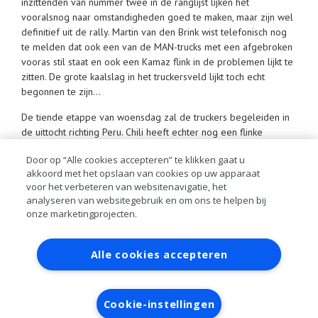
inzittenden van nummer twee in de ranglijst lijken het
vooralsnog naar omstandigheden goed te maken, maar zijn wel
definitief uit de rally. Martin van den Brink wist telefonisch nog
te melden dat ook een van de MAN-trucks met een afgebroken
vooras stil staat en ook een Kamaz flink in de problemen lijkt te
zitten. De grote kaalslag in het truckersveld lijkt toch echt
begonnen te zijn…
De tiende etappe van woensdag zal de truckers begeleiden in
de uittocht richting Peru. Chili heeft echter nog een flinke
uitdaging voor de deelnemers in petto: nog meer grote
Door op “Alle cookies accepteren” te klikken gaat u
duinen… Bij het schitterende decor van de Grote Oceaan zullen
akkoord met het opslaan van cookies op uw apparaat
Martin en Martien hun gevaarten leren surfen op het zand van
voor het verbeteren van websitenavigatie, het
de duinen, maar dan 377 kilometer lang. In de staart van de
analyseren van websitegebruik en om ons te helpen bij
etappe zal er een aanzienlijke hoeveelheid fijnzand hen nog
onze marketingprojecten.
opwachten, alvorens de finish mag worden bereikt. Kortom: een
grote uitdaging na een korte nacht… Martin van den Brink laat
Contact
Account aanvragen
Inloggen
weten er veel zin in te hebben!
Alle cookies accepteren
RAI bestanden
Privacy
Algemene
voorwaarden
Verwerkersovereenkomst
Cookie-instellingen