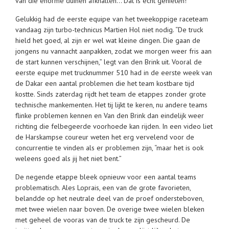
van die enorme duinen afknallen… Dat is echt genieten!”
Gelukkig had de eerste equipe van het tweekoppige raceteam
vandaag zijn turbo-technicus Martien Hol niet nodig. “De truck
hield het goed, al zijn er wel wat kleine dingen. Die gaan de
jongens nu vannacht aanpakken, zodat we morgen weer fris aan
de start kunnen verschijnen,” legt van den Brink uit. Vooral de
eerste equipe met trucknummer 510 had in de eerste week van
de Dakar een aantal problemen die het team kostbare tijd
kostte. Sinds zaterdag rijdt het team de etappes zonder grote
technische mankementen. Het tij lijkt te keren, nu andere teams
flinke problemen kennen en Van den Brink dan eindelijk weer
richting die felbegeerde voorhoede kan rijden. In een video liet
de Harskampse coureur weten het erg vervelend voor de
concurrentie te vinden als er problemen zijn, “maar het is ook
weleens goed als jij het niet bent.”
De negende etappe bleek opnieuw voor een aantal teams
problematisch. Ales Loprais, een van de grote favorieten,
belandde op het neutrale deel van de proef ondersteboven,
met twee wielen naar boven. De overige twee wielen bleken
met geheel de vooras van de truck te zijn gescheurd. De