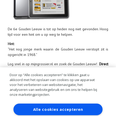
De 6e Gouden Leeuw is tot op heden nog niet gevonden. Hoog
tijd voor een hint om u op weg te helpen.
Hint:
“Het nog jonge merk waarin de Gouden Leeuw verstopt zit is
opgericht in 1968.”
Log snel in op mijngrossier.nl en zoek de Gouden Leeuw!
Direct
Inloggen
Door op “Alle cookies accepteren” te klikken gaat u
Indien de Gouden Leeuw vandaag niet gevonden wordt, volgt
akkoord met het opslaan van cookies op uw apparaat
morgen weer een hint. Hou mijngrossier.nl dus goed in de
voor het verbeteren van websitenavigatie, het
gaten.
analyseren van websitegebruik en om ons te helpen bij
onze marketingprojecten.
Veel succes!
Contact
Account aanvragen
Inloggen
Team mijngrossier.nl
Alle cookies accepteren
RAI bestanden
Privacy
Algemene
voorwaarden