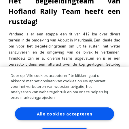
Het begeleidingteam van
Hofland Rally Team heeft een
rustdag!
Vandaag is er een etappe een rit van 412 km over divers
terrein in de omgeving van Akjoujt in Mauritanië. Een ideale dag
om voor het begeleidingsteam om uit te rusten, het water
aanzuiveren en de omgeving van de bivak te verkennen.
Inmiddels zijn er al diverse teams uitgevallen en is er een
persauto tijdens een rallyraid over de kop gevlogen. Gelukkig
konden de Belgische collega’s gewoon door met hun werk, al
Door op “Alle cookies accepteren” te klikken gaat u
ziet de auto er niet meer uit. De rallyraid is voor diegene die
akkoord met het opslaan van cookies op uw apparaat
niet aan de wedstrijd meedoen, maar toch een stuk van het
voor het verbeteren van websitenavigatie, het
parcours mee willen rijden. Wij hebben dat met de persauto in
analyseren van websitegebruik en om ons te helpen bij
Marokko ook gedaan. Het is een enorme ervaring en geeft een
onze marketingprojecten.
geweldig gevoel. Je moet wel oppassen en je verstand blijven
gebruiken en niet denken dat je als coureur door het parcours
Contact
Account aanvragen
Inloggen
te scheuren. Al blijft het natuurlijk uitdagend.
Alle cookies accepteren
RAI bestanden
Privacy
Algemene
voorwaarden
Verwerkersovereenkomst