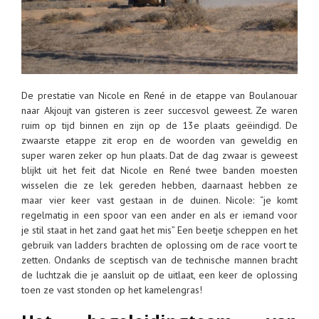
De prestatie van Nicole en René in de etappe van Boulanouar
naar Akjoujt van gisteren is zeer succesvol geweest. Ze waren
ruim op tijd binnen en zijn op de 13e plaats geëindigd. De
zwaarste etappe zit erop en de woorden van geweldig en
super waren zeker op hun plaats. Dat de dag zwaar is geweest
blijkt uit het feit dat Nicole en René twee banden moesten
wisselen die ze lek gereden hebben, daarnaast hebben ze
maar vier keer vast gestaan in de duinen. Nicole: “je komt
regelmatig in een spoor van een ander en als er iemand voor
je stil staat in het zand gaat het mis” Een beetje scheppen en het
gebruik van ladders brachten de oplossing om de race voort te
zetten. Ondanks de sceptisch van de technische mannen bracht
de luchtzak die je aansluit op de uitlaat, een keer de oplossing
toen ze vast stonden op het kamelengras!