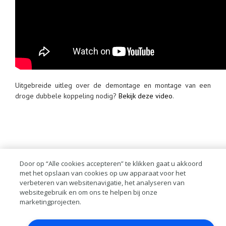
Uitgebreide uitleg over de demontage en montage van een
droge dubbele koppeling nodig?
Bekijk deze video
.
Door op “Alle cookies accepteren” te klikken gaat u akkoord
met het opslaan van cookies op uw apparaat voor het
verbeteren van websitenavigatie, het analyseren van
Contact
Account aanvragen
Inloggen
websitegebruik en om ons te helpen bij onze
RAI bestanden
Privacy
Algemene
marketingprojecten.
voorwaarden
Verwerkersovereenkomst