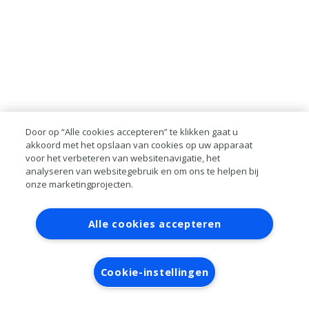
Door op “Alle cookies accepteren” te klikken gaat u
akkoord met het opslaan van cookies op uw apparaat
voor het verbeteren van websitenavigatie, het
analyseren van websitegebruik en om ons te helpen bij
onze marketingprojecten.
Contact
Account aanvragen
Inloggen
Alle cookies accepteren
RAI bestanden
Privacy
Algemene
voorwaarden
Verwerkersovereenkomst
Cookie-instellingen