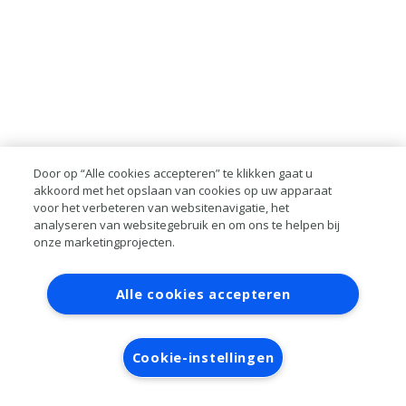
Door op “Alle cookies accepteren” te klikken gaat u
akkoord met het opslaan van cookies op uw apparaat
voor het verbeteren van websitenavigatie, het
analyseren van websitegebruik en om ons te helpen bij
onze marketingprojecten.
Contact
Account aanvragen
Inloggen
Alle cookies accepteren
RAI bestanden
Privacy
Algemene
voorwaarden
Verwerkersovereenkomst
Cookie-instellingen