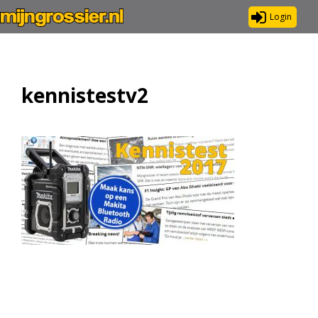
Login
kennistestv2