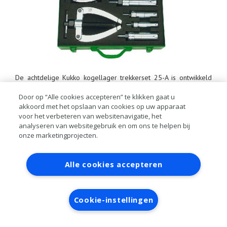
De achtdelige Kukko kogellager trekkerset 25-A is ontwikkeld
voor diameters van 12 t/m 46 mm. De set bevat twee twee-
Door op “Alle cookies accepteren” te klikken gaat u
armige verwijderaars en zes binnentrekkers (12-16 mm, 14-19
akkoord met het opslaan van cookies op uw apparaat
mm, 18-23 mm, 20-30 mm, 28-40 mm en 35-46 mm). De
voor het verbeteren van websitenavigatie, het
robuuste set wordt geleverd in een stevige koffer (Art. 25-A).
analyseren van websitegebruik en om ons te helpen bij
Kukko levert ook een tiendelige set voor diameters van 12 t/m
onze marketingprojecten.
70 mm (Art. 25-B).
Contact
Account aanvragen
Inloggen
Alle cookies accepteren
RAI bestanden
Privacy
Algemene
voorwaarden
Verwerkersovereenkomst
Cookie-instellingen