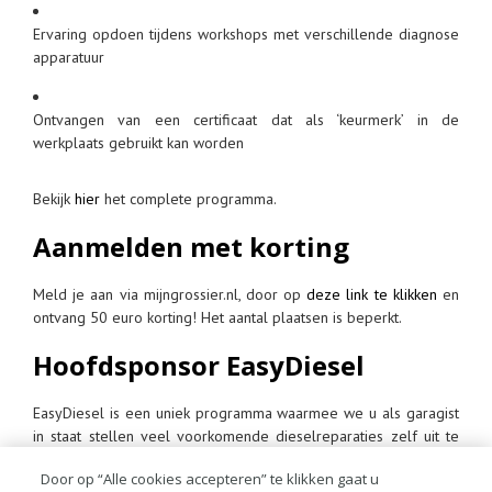
Ervaring opdoen tijdens workshops met verschillende diagnose
apparatuur
Ontvangen van een certificaat dat als ‘keurmerk’ in de
werkplaats gebruikt kan worden
Bekijk
hier
het complete programma.
Aanmelden met korting
Meld je aan via mijngrossier.nl, door op
deze link te klikken
en
ontvang 50 euro korting! Het aantal plaatsen is beperkt.
Hoofdsponsor
EasyDiesel
EasyDiesel is een uniek programma waarmee we u als garagist
in staat stellen veel voorkomende dieselreparaties zelf uit te
voeren. De huidige dieseltechnologie van de auto vraagt om de
Door op “Alle cookies accepteren” te klikken gaat u
juiste apparatuur en specifieke kennis van de monteur. Tekenen