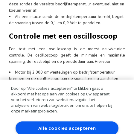
deze sondes de vereiste bedrijfstemperatuur eventueel niet en
koelen weer af.
Als een intacte sonde de bedrijfstemperatuur bereikt, begint
de spanning tussen de 0,1 en 0,9 Volt te pendelen.
Controle met een oscilloscoop
Een test met een oscilloscoop is de meest nauwkeurige
controle. De oscilloscoop geeft de minimale en maximale
spanning, de reactietijd en de periodeduur aan. Hiervoor:
Motor bij 2.000 omwentelingen op bedrijfstemperatuur
brengen en de oscilloscoop aan de signaalleiding aansluiten,
zonder de sonde van de motorregeling te scheiden.
Door op “Alle cookies accepteren” te klikken gaat u
Meetbereik op 1 – 5 Volt, tijd op 5–10 seconden instellen
akkoord met het opslaan van cookies op uw apparaat
(fabrieksopgave in acht nemen). Eventueel ook automatische
voor het verbeteren van websitenavigatie, het
signaalherkenning activeren.
analyseren van websitegebruik en om ons te helpen bij
De sonde moet minstens tussen de 0,1 en 0,9 Volt pendelen,
onze marketingprojecten.
met een frequentie van 0,5 – 4Hz.
Contact
Account aanvragen
Inloggen
Alle cookies accepteren
RAI bestanden
Privacy
Algemene