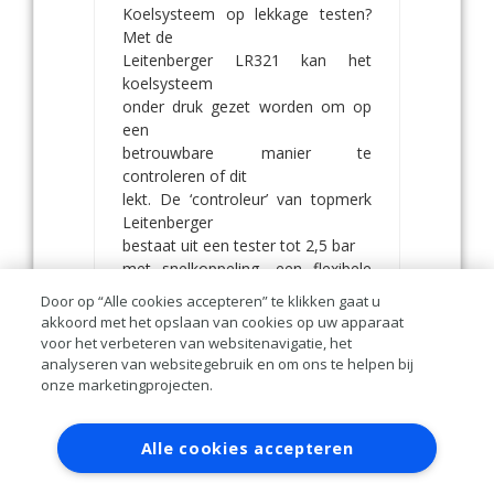
Koelsysteem op lekkage testen?
Met de
Leitenberger LR321 kan het
koelsysteem
onder druk gezet worden om op
een
betrouwbare manier te
controleren of dit
lekt. De ‘controleur’ van topmerk
Leitenberger
bestaat uit een tester tot 2,5 bar
met snelkoppeling, een flexibele
verlengslang
Door op “Alle cookies accepteren” te klikken gaat u
en acht adapters. De set is
akkoord met het opslaan van cookies op uw apparaat
bruikbaar
voor het verbeteren van websitenavigatie, het
en geschikt voor alle moderne
analyseren van websitegebruik en om ons te helpen bij
autotypen
onze marketingprojecten.
van zowel Europese automerken
Contact
Account aanvragen
Inloggen
als auto’s van Japanse origine.
Alle cookies accepteren
RAI bestanden
Privacy
Algemene
voorwaarden