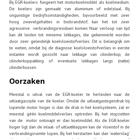
Bij EGR-koelers fungeert het motorkoelmiddel als koelmedium.
De koelers zijn gemaakt van aluminium of edelstaal. Bij
ongunstige bedrijfsomstandigheden, bijvoorbeeld met zeer
hoog zwavelgehaltes in biobrandstof, kan het tot zeer
agressieve verbrandingsresiduen komen. Naar verloop van tijd
kan dit leiden tot minieme lekkages, die gekenmerkt worden
door zeer geleidelijk koelvloeistofverlies. Dit is belangrijk om
te weten, omdat bij de diagnose koelvloeistofverlies in eerste
instantie wordt gezocht naar lekkage van cilinderkop, de
cilinderkoppakking of eventuele lekkages langs (natte)
cilinderbussen.
Oorzaken
Meestal is uitval van de EGR-koeler te herleiden naar de
uitlaatgaszijde van de koeler. Omdat de uitlaatgastegendruk bij
lopende motor hoger is dan de druk in het koelsysteem, zal er
meestal géén koelmiddelverlies optreden. Bij het stopzetten
van de motor ontsnapt er dan koelmiddel. Als de EGR-koeler
hoger ligt dan de inlaat- of uitlaatkleppen kan de vloeistof in de
verbrandingsruimte lopen. Bij het herstarten kan dan ‘waterslag’