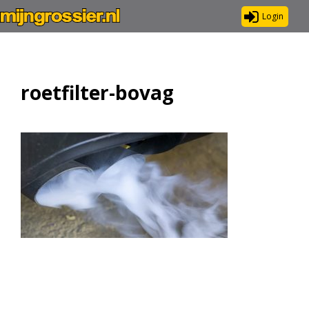
Login
roetfilter-bovag