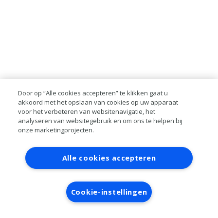
Door op “Alle cookies accepteren” te klikken gaat u
akkoord met het opslaan van cookies op uw apparaat
voor het verbeteren van websitenavigatie, het
analyseren van websitegebruik en om ons te helpen bij
onze marketingprojecten.
Contact
Account aanvragen
Inloggen
Alle cookies accepteren
RAI bestanden
Privacy
Algemene
voorwaarden
Verwerkersovereenkomst
Cookie-instellingen