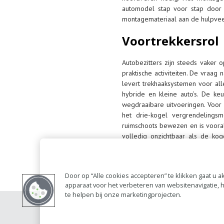
automodel stap voor stap door 
montagemateriaal aan de hulpveer
Voortrekkersrol
Autobezitters zijn steeds vaker 
praktische activiteiten. De vraag
levert trekhaaksystemen voor all
hybride en kleine auto’s. De ke
wegdraaibare uitvoeringen. Voor 
het drie-kogel vergrendeling
ruimschoots bewezen en is vooral
volledig onzichtbaar als de ko
aanschafprijs een struikelblok. B
gebruiker. Of het nu gaat over h
oplossing. Dankzij zijn praktisch
Door op “Alle cookies accepteren” te klikken gaat u
demonteren kan binnen enkele se
apparaat voor het verbeteren van websitenavigatie,
trekhaken. Een uitstekend alternat
te helpen bij onze marketingprojecten.
Contact
Account 
RAI bestanden
Privacy