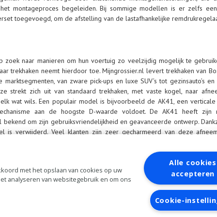
het montageproces begeleiden. Bij sommige modellen is er zelfs een
set toegevoegd, om de afstelling van de lastafhankelijke remdrukregelaar
op zoek naar manieren om hun voertuig zo veelzijdig mogelijk te gebruiken
 naar trekhaken neemt hierdoor toe. Mijngrossier.nl levert trekhaken van
e marktsegmenten, van zware pick-ups en luxe SUV’s tot gezinsauto’s en
uze strekt zich uit van standaard trekhaken, met vaste kogel, naar af
elk wat wils. Een populair model is bijvoorbeeld de AK41, een verticale
smechanisme aan de hoogste D-waarde voldoet. De AK41 heeft zijn
 bekend om zijn gebruiksvriendelijkheid en geavanceerde ontwerp. Dankzij 
gel is verwijderd. Veel klanten zijn zeer gecharmeerd van deze afne
osal heeft daarom Ecofit ontwikkeld, een betaalbare afneembare oplossing
et trekken van een paardentrailer, caravan, boot, fietsenrek of aanhangwa
e technische ontwerp is Ecofit eenvoudig in gebruik, 100 procent veilig en 
Alle cookies
 akkoord met het opslaan van cookies op uw
conden, ongeacht het type auto. Ecofit voldoet aan de veeleisende Europ
accepteren
 het analyseren van websitegebruik en om ons
ief dus.
aanvragen
Inloggen
Cookie-instelli
Algemene
voorwaarden