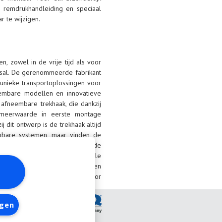
 remdrukhandleiding en speciaal
 te wijzigen.
, zowel in de vrije tijd als voor
 Bosal. De gerenommeerde fabrikant
 unieke transportoplossingen voor
neembare modellen en innovatieve
 afneembare trekhaak, die dankzij
 meerwaarde in eerste montage
dit ontwerp is de trekhaak altijd
embare systemen, maar vinden de
 die voldoet aan alle eisen van de
gen: Ecofit is hiervoor de ideale
uitermate betrouwbaar. Monteren en
ese kwaliteitsspecificaties voor
ngen