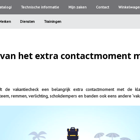
atalogi
Technische informatle
Mijn zaken
Contact
Winkelwage
Merken
Diensten
Trainingen
van het extra contactmoment me
t de vakantiecheck een belangrijk extra contactmoment met de kla
steem, remmen, verlichting, schokdempers en banden ook eens andere ‘vak