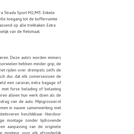
era Strada Sport M2/M3. Enkele
lle toegang tot de kofferruimte
passend op alle trekhaken. Extra
elijk van de fietsmaat.
veren. Deze auto’s worden immers
voorwielen hebben minder grip, de
het rijden over drempels zelfs de
gisch dus dat elk zomerseizoen de
eld een caravan, extra bagage of
 met forse belading of belasting
pveren alleen hun werk doen als de
drag van de auto. Mijngrossier.nl
temen in nauwe samenwerking met
teitsveren beschikbaar. Hierdoor
ige montage zonder tijdrovende
een aanpassing van de originele
 monteur voor elk afzonderlijk