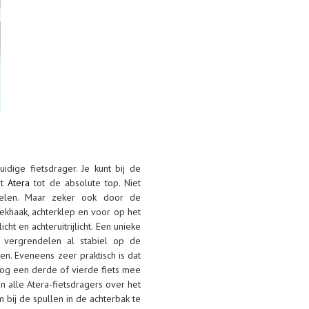
idige fietsdrager. Je kunt bij de
rt
Atera
tot de absolute top. Niet
delen. Maar zeker ook door de
khaak, achterklep en voor op het
cht en achteruitrijlicht. Een unieke
e vergrendelen al stabiel op de
en. Eveneens zeer praktisch is dat
 nog een derde of vierde fiets mee
an alle Atera-fietsdragers over het
 bij de spullen in de achterbak te