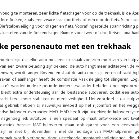
udig te monteren, zeer lichte fietsdrager voor op de trekhaak, is de At
ere fietsen, zoals een zware transportfiets of een moederfiets. Super sne
Diefstalbeveiliging voor drager en fiets. Vooraf ingestelde spaninrichting 
 kantelen van de fietsendrager. Ruimte voor twee of drie fietsen, onafhank
lke personenauto met een trekhaak
 moeten zijn dat elke auto met een trekhaak voorzien moet zijn van hulp
van een zware belading zijn bekend: de auto hangt meer achterover, de 
emweg wordt langer. Bovendien slaat de auto door zijn veren of raakt bij 
aravan of aanhanger heeft de combinatie vaak neiging tot slingeren. Lo
el auto’s worden in deze periode immers zwaarder beladen door bijvoorbe
t biedt extra ondersteuning aan de bestaande autoveren, zodat een auto
kracht biedt meer stabiliteit en meer veiligheid. Het voordeel is dat hul
al gebruik hebben zij nauwelijks invloed op het rijcomfort en het wegge
andse hulpveerleverancier MAD. MAD heeft zijn uitgekiende hulpveersys
r nagenoeg elk autotype is een speciaal op maat ontwikkelde set kwali
restaties bereikt: MAD-hulpveren staan ook garant voor een eenvoud
zijn er niet bij. Bovendien is met de montage van MAD-hulpveren g
gemak wordt verhoogd door uitstekende montagehandleidingen, die de