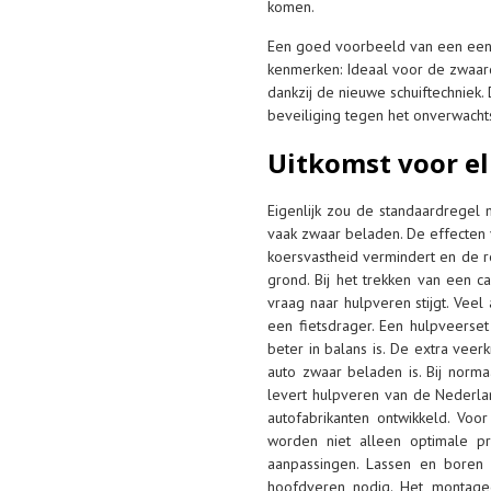
komen.
Een goed voorbeeld van een eenvo
kenmerken: Ideaal voor de zwaard
dankzij de nieuwe schuiftechniek. 
beveiliging tegen het onverwachts
Uitkomst voor e
Eigenlijk zou de standaardregel
vaak zwaar beladen. De effecten 
koersvastheid vermindert en de r
grond. Bij het trekken van een c
vraag naar hulpveren stijgt. Ve
een fietsdrager. Een hulpveerse
beter in balans is. De extra veer
auto zwaar beladen is. Bij norma
levert hulpveren van de Nederl
autofabrikanten ontwikkeld. Voo
worden niet alleen optimale p
aanpassingen. Lassen en boren 
hoofdveren nodig. Het montage