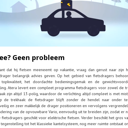
mee? Geen probleem
ant dat hij fietsen meeneemt op vakantie, vraag dan gerust naar zijn hu
drager belangrijk advies geven. Op het gebied van fietsdragers behoo
topkwaliteit, het doordachte bedieningsgemak en de gewichtsvoor
ing. Atera levert een compleet programma fietsdragers voor zowel de tre
 zijn altijd 13-polig, waardoor de verlichting altijd compleet is met mistli
p de trekhaak: de fietsdrager blijft zonder de hendel naar onder t
veilig en zeer makkelijk de drager positioneren en vervolgens vergrendel
ondering van de opvouwbare Vario, eenvoudig uit te breiden zijn, zodat er
fietsdragers geschikt voor elektrische fietsen. Verder beschikt het gros v
tegenstelling tot het klassieke kantelsysteem, nog meer ruimte ontstaat om